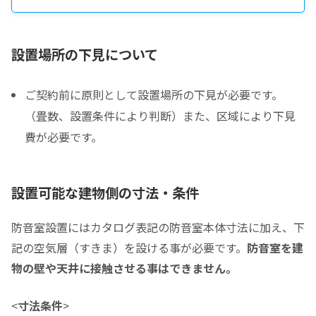
税込販売価格をコピーする
設置場所の下見について
ご契約前に原則として設置場所の下見が必要です。
税込価格合計
*
（畳数、設置条件により判断）また、区域により下見
費が必要です。
防音室の税込総額をご確認のうえ入力して下さい ※必須
頭金
設置可能な建物側の寸法・条件
0
0
頭金の金額をスライドして下さい（1万円単位）
防音室設置にはカタログ表記の防音室本体寸法に加え、下
クレジットご利用金額
記の空気層（すきま）を設ける事が必要です。
防音室を建
物の壁や天井に接触させる事はできません。
<
寸法条件
>
分割支払回数
*