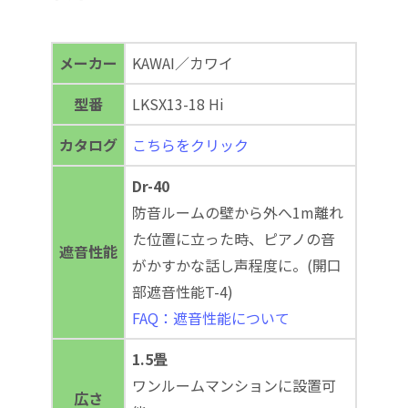
メーカー
KAWAI／カワイ
型番
LKSX13-18 Hi
カタログ
こちらをクリック
Dr-40
防音ルームの壁から外へ1m離れ
た位置に立った時、ピアノの音
遮音性能
がかすかな話し声程度に。(開口
部遮音性能T-4)
FAQ：遮音性能について
1.5畳
ワンルームマンションに設置可
広さ