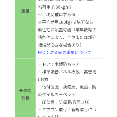
均荷重 約66kg/㎡
重量
※平均荷重は参考値
※平均荷重180kg/㎡以下なら一
般住宅に設置可能（築年数等の
諸条件により、全体または部分
補強が必要な場合あり）
FAQ：防音室の重量について
・ドア：木製防音ドア
・標準吸音パネル枚数：高音域
用4枚
・他付属品：換気扇、電設、防
その他
炎タイルカーペット
仕様
・床仕様：防振 防音浮き床
・エアコン取付：新規取付につ