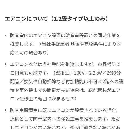
エアコンについて（1.2畳タイプ以上のみ）
防音室内のエアコン設置は防音室設置との同時作業を
推奨します。（当社手配業者 地域や建物条件により対
応不可の場合あり）
エアコン本体は当社手配を推奨しますが、お客様側で
ご用意も可能です。（壁掛型／100V／2.2kW／2分3分
配管／換気や自動掃除など付加機能は不可／2階への設
置や室外機までの距離が長い場合は、総配管長がエア
コン仕様上の範囲に収まるもの）
防音室設置室に既にエアコンが設置されている場合、
原則として防音室内への移設工事を推奨します。ただ
しエアコンが古い場合など、移設に適さない場合があ