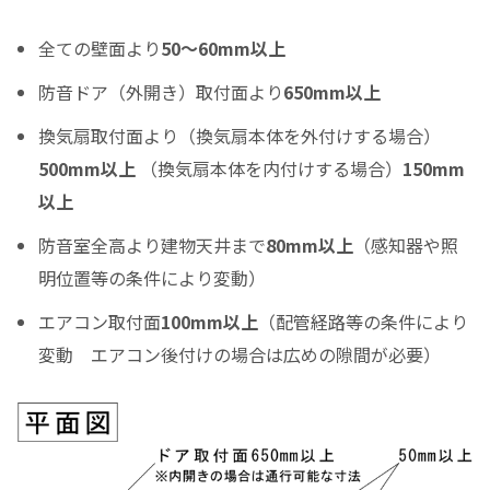
全ての壁面より
50～60mm以上
ご希望の支払い回数を選択して下さい ※必須
防音ドア（外開き）取付面より
650mm以上
ボーナス月の加算金額
換気扇取付面より（換気扇本体を外付けする場合）
0
500mm以上
（換気扇本体を内付けする場合）
150mm
ボーナス月の加算（上乗せ）金額をスライドして下さい（1万円単位）
以上
シュミレーション結果
防音室全高より建物天井まで
80mm以上
（感知器や照
月々のお支払金額
明位置等の条件により変動）
エアコン取付面
100mm以上
（配管経路等の条件により
変動 エアコン後付けの場合は広めの隙間が必要）
（初回月のみ）お支払金額
税込お支払総額