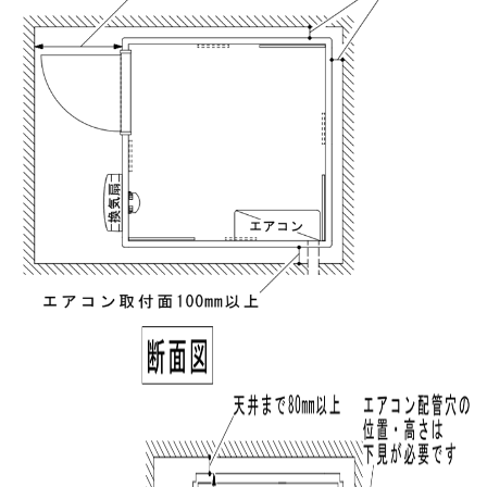
実質年率%
Please enter the security code
6 + 7 =