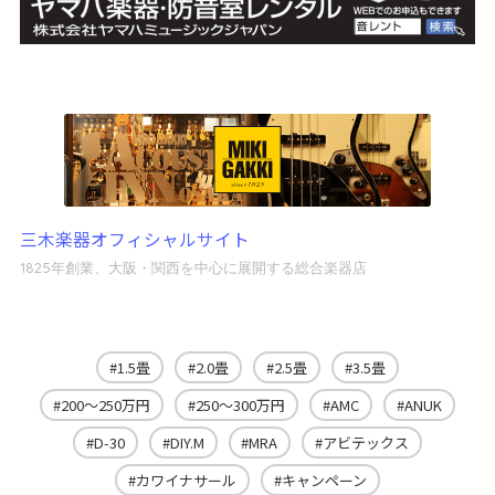
三木楽器オフィシャルサイト
1825年創業、大阪・関西を中心に展開する総合楽器店
1.5畳
2.0畳
2.5畳
3.5畳
200～250万円
250～300万円
AMC
ANUK
D-30
DIY.M
MRA
アビテックス
カワイナサール
キャンペーン