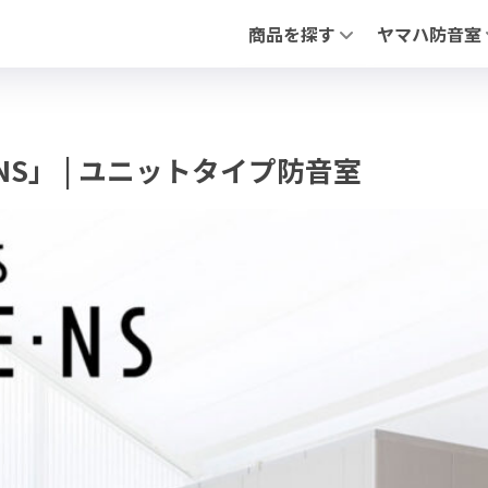
商品を探す
ヤマハ防音室
全ての防音室（新品・中古）
アビテックスシ
中古 防音室
「セフィーネNS
防音ドア
「フリータイプ 
PIANO FLOAT【ピアノ防振ステ
「不燃ユニット
S」 | ユニットタイプ防音室
防音ドア（木製
調音パネル
よくあるお問合