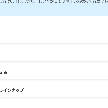
低音は65Hzまで対応。低い音がこもりやすい箱状の防音室で
える
ラインナップ
ーネNSを