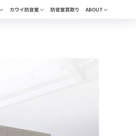
カワイ防音室
防音室買取り
ABOUT
リーズについて
「ナサール」| ユニットタイプ防音室
MIKI MUSIC DESIGN+
」 | ユニットタイプ防音室
「サイエンス ナサール (業務用)」 | 医療・研究・産業用 不燃仕
展示施設
AFE」| 自由設計防音室
よくあるお問合せ
お問合わせ
ージ】
（業務用）」医療・研究・産業用 不燃仕様モデル
・鉄製・スライド）
せ