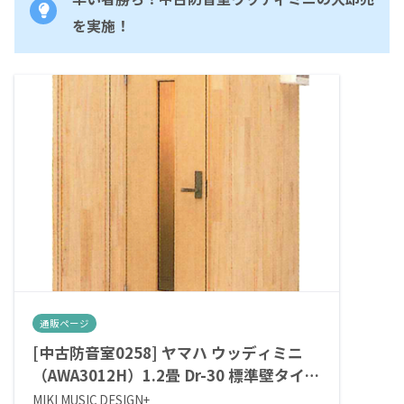
を実施！
通販ページ
[中古防音室0258] ヤマハ ウッディミニ
（AWA3012H）1.2畳 Dr-30 標準壁タイプ
¥364,100⇒サウンドメッセ2026来場者限
MIKI MUSIC DESIGN+