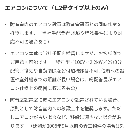
エアコンについて（1.2畳タイプ以上のみ）
防音室内のエアコン設置は防音室設置との同時作業を
推奨します。（当社手配業者 地域や建物条件により対
応不可の場合あり）
エアコン本体は当社手配を推奨しますが、お客様側で
ご用意も可能です。（壁掛型／100V／2.2kW／2分3分
配管／換気や自動掃除など付加機能は不可／2階への設
置や室外機までの距離が長い場合は、総配管長がエア
コン仕様上の範囲に収まるもの）
防音室設置室に既にエアコンが設置されている場合、
原則として防音室内への移設工事を推奨します。ただ
しエアコンが古い場合など、移設に適さない場合があ
ります。（建物が2006年9月以前の着工物件の場合は対