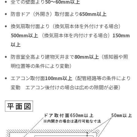
全ての壁面より
50～60mm以上
ご希望の支払い回数を選択して下さい ※必須
防音ドア（外開き）取付面より
650mm以上
ボーナス月の加算金額
換気扇取付面より（換気扇本体を外付けする場合）
0
500mm以上
（換気扇本体を内付けする場合）
150mm
ボーナス月の加算（上乗せ）金額をスライドして下さい（1万円単位）
以上
シュミレーション結果
防音室全高より建物天井まで
80mm以上
（感知器や照
月々のお支払金額
明位置等の条件により変動）
エアコン取付面
100mm以上
（配管経路等の条件により
変動 エアコン後付けの場合は広めの隙間が必要）
（初回月のみ）お支払金額
税込お支払総額