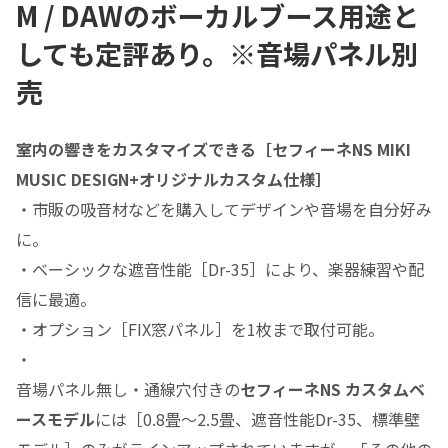
M / DAWのボーカルブース用途と
しても定評あり。※音場パネル別
売
室内の響きをカスタマイズできる［セフィーネNS MIKI
MUSIC DESIGN+オリジナルカスタム仕様］
・市販の吸音材などを購入してデザインや音場を自分好み
に。
・ベーシックな遮音性能［Dr-35］により、楽器練習や配
信に最適。
・オプション［FIX窓パネル］を1枚まで取付可能。
・
音場パネル無し・通線穴付きの
セフィーネNS カスタムベ
ースモデル
には［0.8畳～2.5畳、遮音性能Dr-35、標準壁