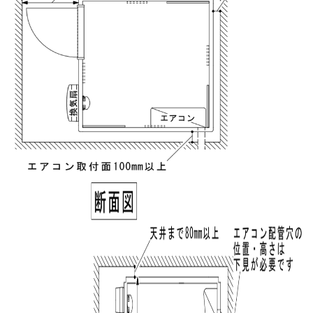
実質年率%
Please enter the security code
8 + 4 =