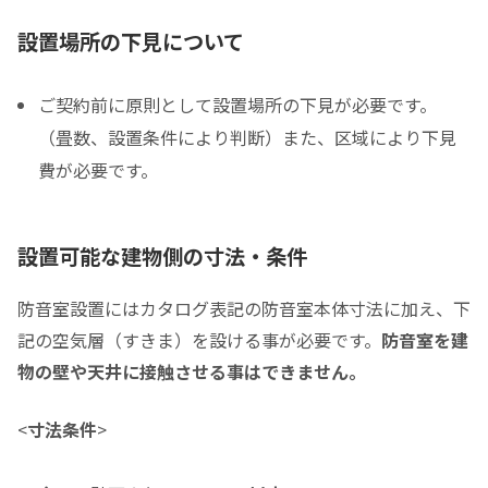
税込販売価格をコピーする
設置場所の下見について
ご契約前に原則として設置場所の下見が必要です。
税込価格合計
*
（畳数、設置条件により判断）また、区域により下見
費が必要です。
防音室の税込総額をご確認のうえ入力して下さい ※必須
頭金
設置可能な建物側の寸法・条件
0
0
頭金の金額をスライドして下さい（1万円単位）
防音室設置にはカタログ表記の防音室本体寸法に加え、下
クレジットご利用金額
記の空気層（すきま）を設ける事が必要です。
防音室を建
物の壁や天井に接触させる事はできません。
<
寸法条件
>
分割支払回数
*