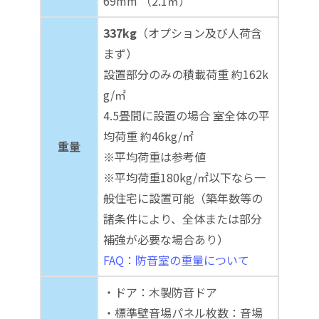
69mm （2.1㎡）
337kg
（オプション及び人荷含
まず）
設置部分のみの積載荷重 約162k
g/㎡
4.5畳間に設置の場合 室全体の平
均荷重 約46kg/㎡
重量
※平均荷重は参考値
※平均荷重180kg/㎡以下なら一
般住宅に設置可能（築年数等の
諸条件により、全体または部分
補強が必要な場合あり）
FAQ：防音室の重量について
・ドア：木製防音ドア
・標準壁音場パネル枚数：音場