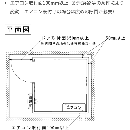
エアコン取付面
100mm以上
（配管経路等の条件により
変動 エアコン後付けの場合は広めの隙間が必要）
（初回月のみ）お支払金額
税込お支払総額
実質年率%
Please enter the security code
1 + 8 =