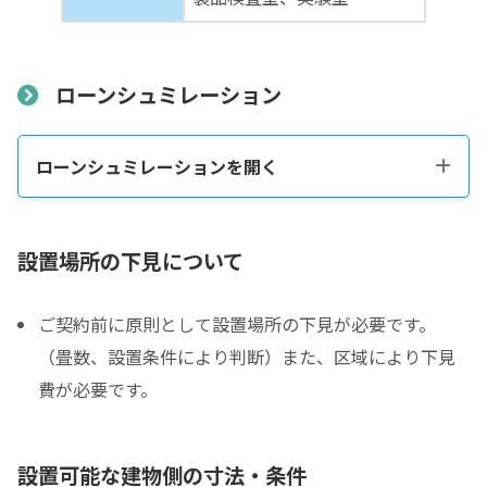
ローンシュミレーション
ローンシュミレーションを開く
税込販売価格をコピーする
設置場所の下見について
ご契約前に原則として設置場所の下見が必要です。
税込価格合計
*
（畳数、設置条件により判断）また、区域により下見
費が必要です。
防音室の税込総額をご確認のうえ入力して下さい ※必須
頭金
設置可能な建物側の寸法・条件