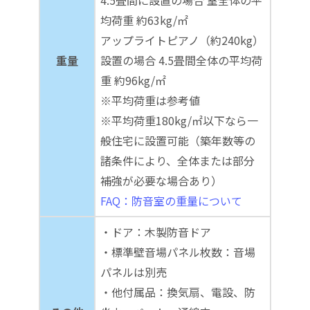
4.5畳間に設置の場合 室全体の平
均荷重 約63kg/㎡
アップライトピアノ（約240kg）
重量
設置の場合 4.5畳間全体の平均荷
重 約96kg/㎡
※平均荷重は参考値
※平均荷重180kg/㎡以下なら一
般住宅に設置可能（築年数等の
諸条件により、全体または部分
補強が必要な場合あり）
FAQ：防音室の重量について
・ドア：木製防音ドア
・標準壁音場パネル枚数：音場
パネルは別売
・他付属品：換気扇、電設、防