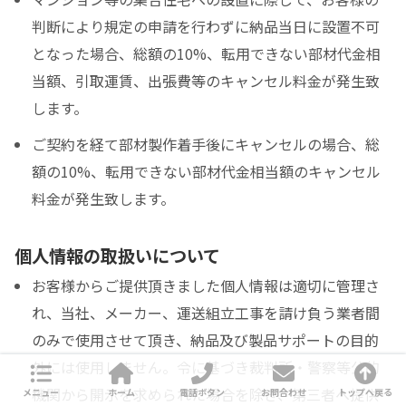
判断により規定の申請を行わずに納品当日に設置不可
となった場合、総額の10%、転用できない部材代金相
当額、引取運賃、出張費等のキャンセル料金が発生致
します。
ご契約を経て部材製作着手後にキャンセルの場合、総
額の10%、転用できない部材代金相当額のキャンセル
料金が発生致します。
個人情報の取扱いについて
お客様からご提供頂きました個人情報は適切に管理さ
れ、当社、メーカー、運送組立工事を請け負う業者間
のみで使用させて頂き、納品及び製品サポートの目的
外には使用しません。令に基づき裁判所・警察等公的
機関から開示を求められた場合を除き、第三者へ提供
メニュー
ホーム
電話ボタン
お問合わせ
トップへ戻る