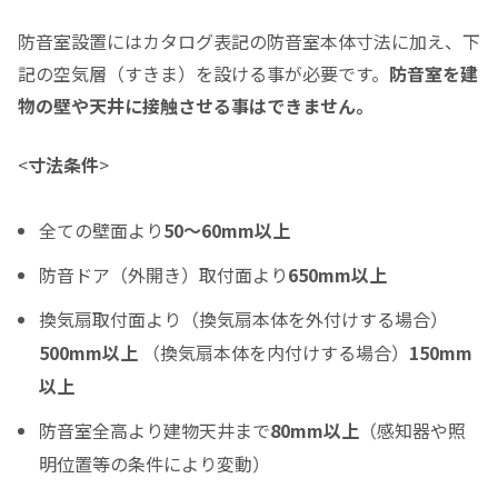
0
0
頭金の金額をスライドして下さい（1万円単位）
防音室設置にはカタログ表記の防音室本体寸法に加え、下
クレジットご利用金額
記の空気層（すきま）を設ける事が必要です。
防音室を建
物の壁や天井に接触させる事はできません。
<
寸法条件
>
分割支払回数
*
全ての壁面より
50～60mm以上
ご希望の支払い回数を選択して下さい ※必須
防音ドア（外開き）取付面より
650mm以上
ボーナス月の加算金額
換気扇取付面より（換気扇本体を外付けする場合）
0
500mm以上
（換気扇本体を内付けする場合）
150mm
ボーナス月の加算（上乗せ）金額をスライドして下さい（1万円単位）
以上
シュミレーション結果
防音室全高より建物天井まで
80mm以上
（感知器や照
月々のお支払金額
明位置等の条件により変動）