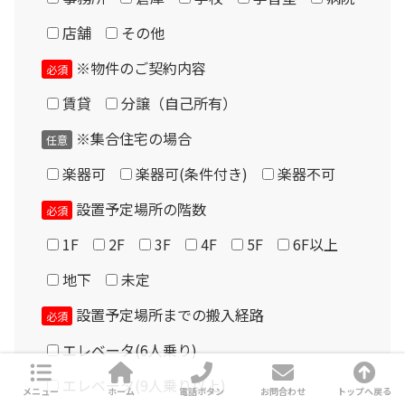
店舗
その他
※物件のご契約内容
必須
賃貸
分譲（自己所有）
※集合住宅の場合
任意
楽器可
楽器可(条件付き)
楽器不可
設置予定場所の階数
必須
1F
2F
3F
4F
5F
6F以上
地下
未定
設置予定場所までの搬入経路
必須
エレベータ(6人乗り)
エレベータ(9人乗り以上)
メニュー
ホーム
電話ボタン
お問合わせ
トップへ戻る