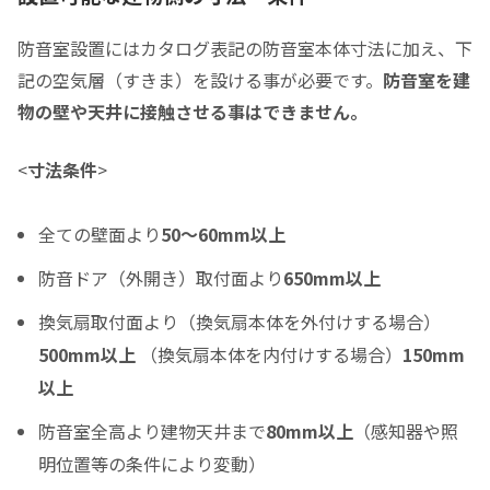
0
0
頭金の金額をスライドして下さい（1万円単位）
防音室設置にはカタログ表記の防音室本体寸法に加え、下
クレジットご利用金額
記の空気層（すきま）を設ける事が必要です。
防音室を建
物の壁や天井に接触させる事はできません。
<
寸法条件
>
分割支払回数
*
全ての壁面より
50～60mm以上
ご希望の支払い回数を選択して下さい ※必須
防音ドア（外開き）取付面より
650mm以上
ボーナス月の加算金額
換気扇取付面より（換気扇本体を外付けする場合）
0
500mm以上
（換気扇本体を内付けする場合）
150mm
ボーナス月の加算（上乗せ）金額をスライドして下さい（1万円単位）
以上
シュミレーション結果
防音室全高より建物天井まで
80mm以上
（感知器や照
月々のお支払金額
明位置等の条件により変動）