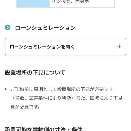
イン授業、面会室
ローンシュミレーション
ローンシュミレーションを開く
税込販売価格をコピーする
設置場所の下見について
ご契約前に原則として設置場所の下見が必要です。
税込価格合計
*
（畳数、設置条件により判断）また、区域により下見
費が必要です。
防音室の税込総額をご確認のうえ入力して下さい ※必須
頭金
設置可能な建物側の寸法・条件