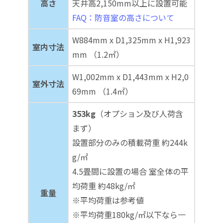
高さ
天井高2,150mm以上に設置可能
FAQ：防音室の高さについて
W884mm x D1,325mm x H1,923
室内寸法
mm （1.2㎡）
W1,002mm x D1,443mm x H2,0
室外寸法
69mm （1.4㎡）
353kg
（オプション及び人荷含
まず）
設置部分のみの積載荷重 約244k
g/㎡
4.5畳間に設置の場合 室全体の平
均荷重 約48kg/㎡
重量
※平均荷重は参考値
※平均荷重180kg/㎡以下なら一