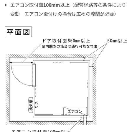
エアコン取付面
100mm以上
（配管経路等の条件により
変動 エアコン後付けの場合は広めの隙間が必要）
（初回月のみ）お支払金額
税込お支払総額
実質年率%
Please enter the security code
6 + 4 =