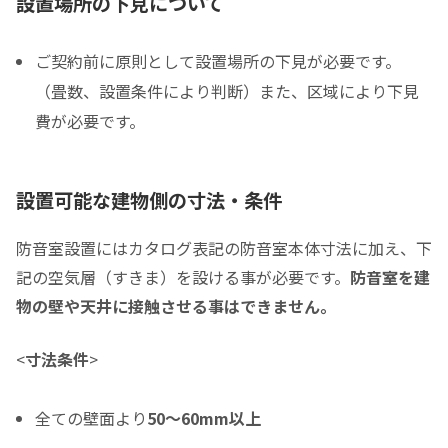
設置場所の下見について
ご契約前に原則として設置場所の下見が必要です。
税込価格合計
*
（畳数、設置条件により判断）また、区域により下見
費が必要です。
防音室の税込総額をご確認のうえ入力して下さい ※必須
頭金
設置可能な建物側の寸法・条件
0
0
頭金の金額をスライドして下さい（1万円単位）
防音室設置にはカタログ表記の防音室本体寸法に加え、下
クレジットご利用金額
記の空気層（すきま）を設ける事が必要です。
防音室を建
物の壁や天井に接触させる事はできません。
<
寸法条件
>
分割支払回数
*
全ての壁面より
50～60mm以上
ご希望の支払い回数を選択して下さい ※必須