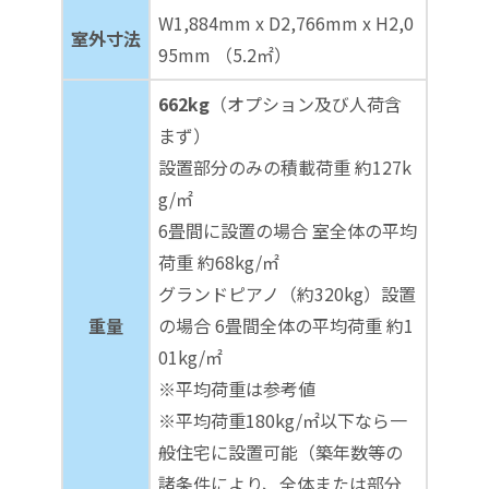
W1,884mm x D2,766mm x H2,0
室外寸法
95mm （5.2㎡）
662kg
（オプション及び人荷含
まず）
設置部分のみの積載荷重 約127k
g/㎡
6畳間に設置の場合 室全体の平均
荷重 約68kg/㎡
グランドピアノ（約320kg）設置
重量
の場合 6畳間全体の平均荷重 約1
01kg/㎡
※平均荷重は参考値
※平均荷重180kg/㎡以下なら一
般住宅に設置可能（築年数等の
諸条件により、全体または部分