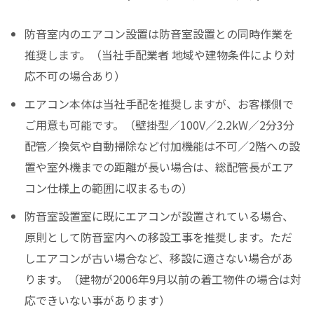
防音室内のエアコン設置は防音室設置との同時作業を
推奨します。（当社手配業者 地域や建物条件により対
応不可の場合あり）
エアコン本体は当社手配を推奨しますが、お客様側で
ご用意も可能です。（壁掛型／100V／2.2kW／2分3分
配管／換気や自動掃除など付加機能は不可／2階への設
置や室外機までの距離が長い場合は、総配管長がエア
コン仕様上の範囲に収まるもの）
防音室設置室に既にエアコンが設置されている場合、
原則として防音室内への移設工事を推奨します。ただ
しエアコンが古い場合など、移設に適さない場合があ
ります。（建物が2006年9月以前の着工物件の場合は対
応できいない事があります）