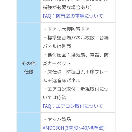
補強が必要な場合あり）
FAQ：防音室の重量について
・ドア：木製防音ドア
・標準壁音場パネル枚数：音場
パネルは別売
・他付属品：換気扇、電設、防
その他
炎カーペット
仕様
・床仕様：防振ゴム＋床フレー
ム＋遮音床パネル
・エアコン取付：新規取付につ
いては応談
FAQ：エアコン取付について
・ヤマハ製品
AMDC30H(3畳/Dr-40/標準壁)