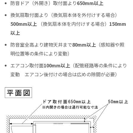
防音ドア（外開き）取付面より
650mm以上
ボーナス月の加算金額
換気扇取付面より（換気扇本体を外付けする場合）
0
500mm以上
（換気扇本体を内付けする場合）
150mm
ボーナス月の加算（上乗せ）金額をスライドして下さい（1万円単位）
以上
シュミレーション結果
防音室全高より建物天井まで
80mm以上
（感知器や照
月々のお支払金額
明位置等の条件により変動）
エアコン取付面
100mm以上
（配管経路等の条件により
変動 エアコン後付けの場合は広めの隙間が必要）
（初回月のみ）お支払金額
税込お支払総額
実質年率%