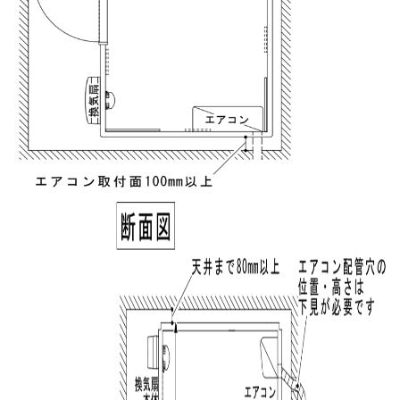
Please enter the security code
3 + 1 =