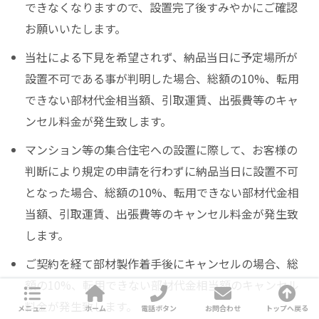
できなくなりますので、設置完了後すみやかにご確認
お願いいたします。
当社による下見を希望されず、納品当日に予定場所が
設置不可である事が判明した場合、総額の10%、転用
できない部材代金相当額、引取運賃、出張費等のキャ
ンセル料金が発生致します。
マンション等の集合住宅への設置に際して、お客様の
判断により規定の申請を行わずに納品当日に設置不可
となった場合、総額の10%、転用できない部材代金相
当額、引取運賃、出張費等のキャンセル料金が発生致
します。
ご契約を経て部材製作着手後にキャンセルの場合、総
額の10%、転用できない部材代金相当額のキャンセル
料金が発生致します。
メニュー
ホーム
電話ボタン
お問合わせ
トップへ戻る