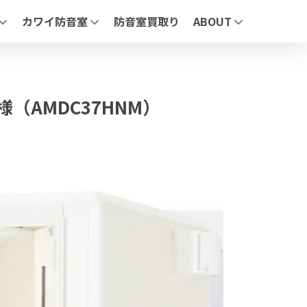
カワイ防音室
防音室買取り
ABOUT
リーズについて
「ナサール」| ユニットタイプ防音室
MIKI MUSIC DESIGN+
」 | ユニットタイプ防音室
「サイエンス ナサール (業務用)」 | 医療・研究・産業用 不燃仕
展示施設
AFE」| 自由設計防音室
よくあるお問合せ
お問合わせ
ージ】
（業務用）」医療・研究・産業用 不燃仕様モデル
様（AMDC37HNM）
・鉄製・スライド）
せ