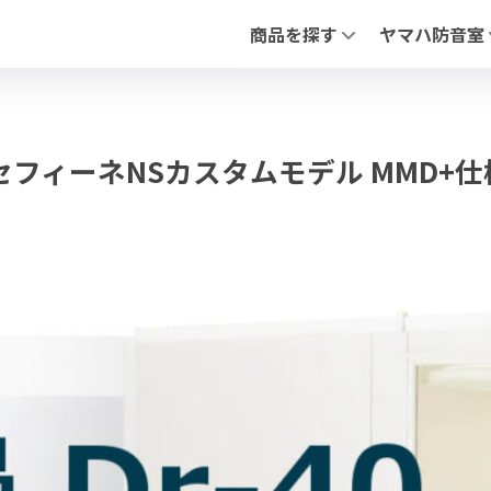
商品を探す
ヤマハ防音室
全ての防音室（新品・中古）
アビテックスシ
中古 防音室
「セフィーネNS
防音ドア
「フリータイプ 
PIANO FLOAT【ピアノ防振ステ
「不燃ユニット
マハ セフィーネNSカスタムモデル MMD+仕
防音ドア（木製
調音パネル
よくあるお問合