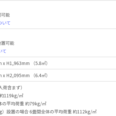
置可能
ついて
設置可能
いて
m x H1,963mm （5.8㎡）
m x H2,095mm （6.4㎡）
人荷含まず）
119kg/㎡
の平均荷重 約79kg/㎡
g）設置の場合 6畳間全体の平均荷重 約112kg/㎡