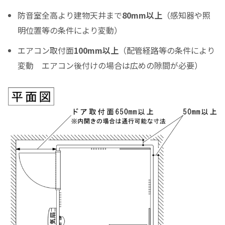
シュミレーション結果
防音室全高より建物天井まで
80mm以上
（感知器や照
月々のお支払金額
明位置等の条件により変動）
エアコン取付面
100mm以上
（配管経路等の条件により
変動 エアコン後付けの場合は広めの隙間が必要）
（初回月のみ）お支払金額
税込お支払総額
実質年率%