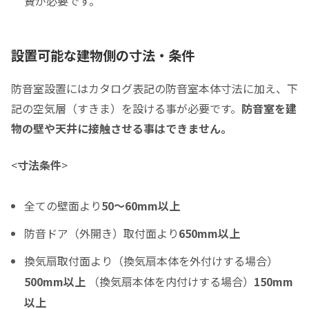
費が必要です。
防音室の税込総額をご確認のうえ入力して下さい ※必須
頭金
設置可能な建物側の寸法・条件
0
0
頭金の金額をスライドして下さい（1万円単位）
防音室設置にはカタログ表記の防音室本体寸法に加え、下
クレジットご利用金額
記の空気層（すきま）を設ける事が必要です。
防音室を建
物の壁や天井に接触させる事はできません。
<
寸法条件
>
分割支払回数
*
全ての壁面より
50～60mm以上
ご希望の支払い回数を選択して下さい ※必須
防音ドア（外開き）取付面より
650mm以上
ボーナス月の加算金額
換気扇取付面より（換気扇本体を外付けする場合）
0
500mm以上
（換気扇本体を内付けする場合）
150mm
ボーナス月の加算（上乗せ）金額をスライドして下さい（1万円単位）
以上