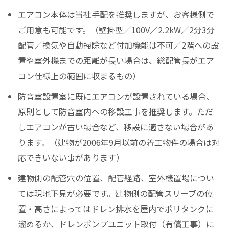
エアコン本体は当社手配を推奨しますが、お客様側で
ご用意も可能です。（壁掛型／100V／2.2kW／2分3分
配管／換気や自動掃除など付加機能は不可／2階への設
置や室外機までの距離が長い場合は、総配管長がエア
コン仕様上の範囲に収まるもの）
防音室設置室に既にエアコンが設置されている場合、
原則として防音室内への移設工事を推奨します。ただ
しエアコンが古い場合など、移設に適さない場合があ
ります。（建物が2006年9月以前の着工物件の場合は対
応できいない事があります）
建物側の配管穴の位置、配管経路、室外機置場につい
ては現地下見が必要です。建物側の配管スリーブの位
置・高さによってはドレン排水を屋内でポリタンクに
溜めるか、ドレンポンプユニット取付（有償工事）に