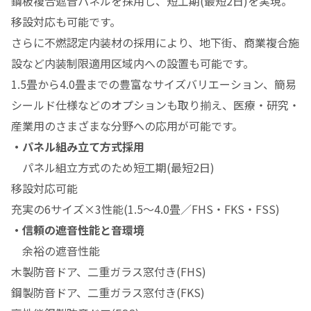
鋼板複合遮音パネルを採用し、短工期(最短2日)を実現。
移設対応も可能です。
さらに不燃認定内装材の採用により、地下街、商業複合施
設など内装制限適用区域内への設置も可能です。
1.5畳から4.0畳までの豊富なサイズバリエーション、簡易
シールド仕様などのオプションも取り揃え、医療・研究・
産業用のさまざまな分野への応用が可能です。
・パネル組み立て方式採用
パネル組立方式のため短工期(最短2日)
移設対応可能
充実の6サイズ×3性能(1.5～4.0畳／FHS・FKS・FSS)
・信頼の遮音性能と音環境
余裕の遮音性能
木製防音ドア、二重ガラス窓付き(FHS)
鋼製防音ドア、二重ガラス窓付き(FKS)