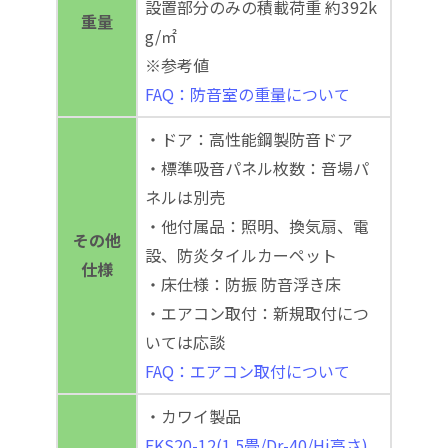
設置部分のみの積載荷重 約392k
重量
g/㎡
※参考値
FAQ：防音室の重量について
・ドア：高性能鋼製防音ドア
・標準吸音パネル枚数：音場パ
ネルは別売
・他付属品：照明、換気扇、電
その他
設、防炎タイルカーペット
仕様
・床仕様：防振 防音浮き床
・エアコン取付：新規取付につ
いては応談
FAQ：エアコン取付について
・カワイ製品
FKS20-12(1.5畳/Dr-40/Hi高さ)