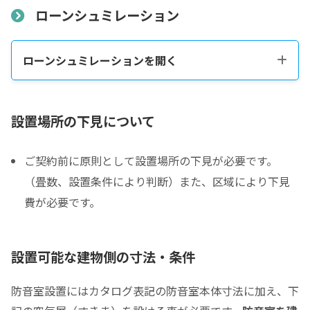
ローンシュミレーション
ローンシュミレーションを開く
税込販売価格をコピーする
設置場所の下見について
ご契約前に原則として設置場所の下見が必要です。
税込価格合計
*
（畳数、設置条件により判断）また、区域により下見
費が必要です。
防音室の税込総額をご確認のうえ入力して下さい ※必須
頭金
設置可能な建物側の寸法・条件
0
0
頭金の金額をスライドして下さい（1万円単位）
防音室設置にはカタログ表記の防音室本体寸法に加え、下
クレジットご利用金額