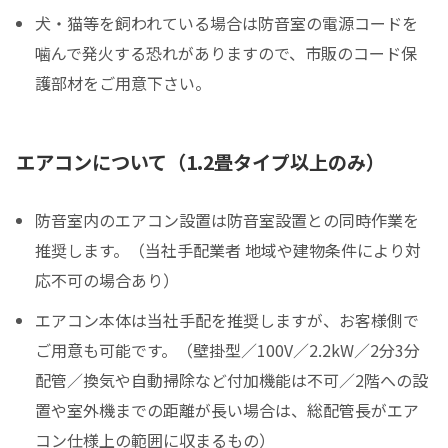
犬・猫等を飼われている場合は防音室の電源コードを
噛んで発火する恐れがありますので、市販のコード保
護部材をご用意下さい。
エアコンについて（1.2畳タイプ以上のみ）
防音室内のエアコン設置は防音室設置との同時作業を
推奨します。（当社手配業者 地域や建物条件により対
応不可の場合あり）
エアコン本体は当社手配を推奨しますが、お客様側で
ご用意も可能です。（壁掛型／100V／2.2kW／2分3分
配管／換気や自動掃除など付加機能は不可／2階への設
置や室外機までの距離が長い場合は、総配管長がエア
コン仕様上の範囲に収まるもの）