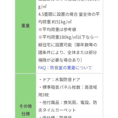
g/㎡
4.5畳間に設置の場合 室全体の平
均荷重 約51kg/㎡
重量
※平均荷重は参考値
※平均荷重180kg/㎡以下なら一
般住宅に設置可能（築年数等の
諸条件により、全体または部分
補強が必要な場合あり）
FAQ：防音室の重量について
・ドア：木製防音ドア
・標準吸音パネル枚数：高音域
用3枚
・他付属品：換気扇、電設、防
その他
炎タイルカーペット
仕様
・床仕様：防音床