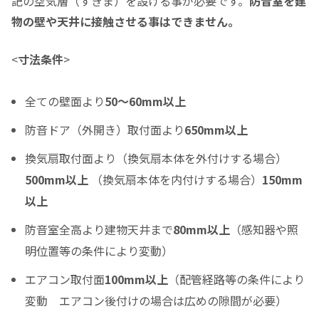
記の空気層（すきま）を設ける事が必要です。
防音室を建
物の壁や天井に接触させる事はできません。
<
寸法条件
>
分割支払回数
*
全ての壁面より
50～60mm以上
ご希望の支払い回数を選択して下さい ※必須
防音ドア（外開き）取付面より
650mm以上
ボーナス月の加算金額
換気扇取付面より（換気扇本体を外付けする場合）
0
500mm以上
（換気扇本体を内付けする場合）
150mm
ボーナス月の加算（上乗せ）金額をスライドして下さい（1万円単位）
以上
シュミレーション結果
防音室全高より建物天井まで
80mm以上
（感知器や照
月々のお支払金額
明位置等の条件により変動）
エアコン取付面
100mm以上
（配管経路等の条件により
変動 エアコン後付けの場合は広めの隙間が必要）
（初回月のみ）お支払金額