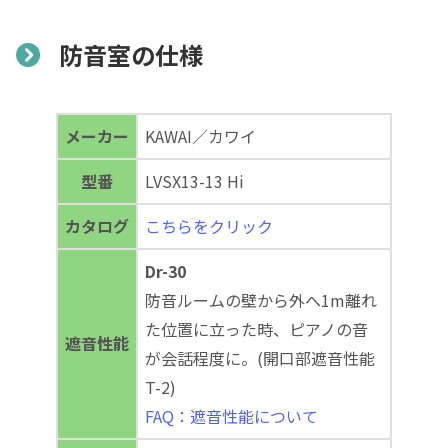
防音室の仕様
メーカー
KAWAI／カワイ
型番
LVSX13-13 Hi
カタログ
こちらをクリック
Dr-30
防音ルームの壁から外へ1m離れ
た位置に立った時、ピアノの音
遮音性能
が会話程度に。(開口部遮音性能
T-2)
FAQ：遮音性能について