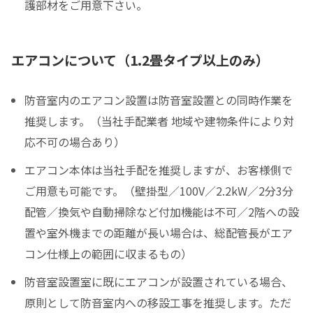
護部材をご用意下さい。
エアコンについて（1.2畳タイプ以上のみ）
防音室内のエアコン設置は防音室設置との同時作業を
推奨します。（当社手配業者 地域や建物条件により対
応不可の場合あり）
エアコン本体は当社手配を推奨しますが、お客様側で
ご用意も可能です。（壁掛型／100V／2.2kW／2分3分
配管／換気や自動掃除など付加機能は不可／2階への設
置や室外機までの距離が長い場合は、総配管長がエア
コン仕様上の範囲に収まるもの）
防音室設置室に既にエアコンが設置されている場合、
原則として防音室内への移設工事を推奨します。ただ