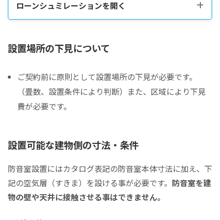
ローンシュミレーションを開く
税込販売価格をコピーする
設置場所の下見について
ご契約前に原則として設置場所の下見が必要です。
税込価格合計
*
（畳数、設置条件により判断）また、区域により下見
費が必要です。
防音室の税込総額をご確認のうえ入力して下さい ※必須
頭金
設置可能な建物側の寸法・条件
0
0
頭金の金額をスライドして下さい（1万円単位）
防音室設置にはカタログ表記の防音室本体寸法に加え、下
クレジットご利用金額
記の空気層（すきま）を設ける事が必要です。
防音室を建
物の壁や天井に接触させる事はできません。