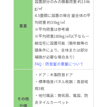
設置部分のみの積載荷重 約134k
g/㎡
4.5畳間に設置の場合 室全体の平
均荷重 約35kg/㎡
重量
※平均荷重は参考値
※平均荷重180kg/㎡以下なら一
般住宅に設置可能（築年数等の
諸条件により、全体または部分
補強が必要な場合あり）
FAQ：防音室の重量について
・ドア：木製防音ドア
・標準吸音パネル枚数：高音域
用3枚
・他付属品：換気扇、電設、防
その他
炎タイルカーペット
仕様