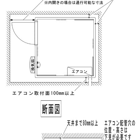
実質年率%
Please enter the security code
1 + 4 =