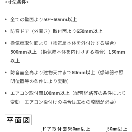
<
寸法条件
>
分割支払回数
*
全ての壁面より
50～60mm以上
ご希望の支払い回数を選択して下さい ※必須
防音ドア（外開き）取付面より
650mm以上
ボーナス月の加算金額
換気扇取付面より（換気扇本体を外付けする場合）
0
500mm以上
（換気扇本体を内付けする場合）
150mm
ボーナス月の加算（上乗せ）金額をスライドして下さい（1万円単位）
以上
シュミレーション結果
防音室全高より建物天井まで
80mm以上
（感知器や照
月々のお支払金額
明位置等の条件により変動）
エアコン取付面
100mm以上
（配管経路等の条件により
変動 エアコン後付けの場合は広めの隙間が必要）
（初回月のみ）お支払金額
税込お支払総額