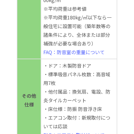
00kg/㎡
※平均荷重は参考値
※平均荷重180kg/㎡以下なら一
般住宅に設置可能（築年数等の
諸条件により、全体または部分
補強が必要な場合あり）
FAQ：防音室の重量について
・ドア：木製防音ドア
・標準吸音パネル枚数：高音域
用7枚
・他付属品：換気扇、電設、防
その他
炎タイルカーペット
仕様
・床仕様：防振 防音浮き床
・エアコン取付：新規取付につ
いては応談