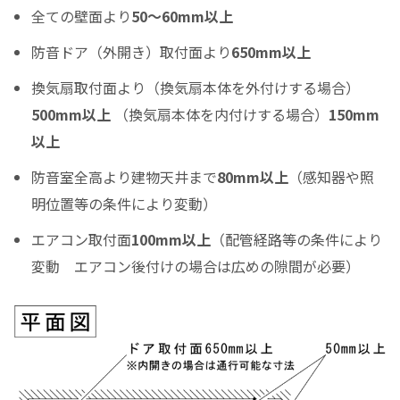
全ての壁面より
50～60mm以上
ご希望の支払い回数を選択して下さい ※必須
防音ドア（外開き）取付面より
650mm以上
ボーナス月の加算金額
換気扇取付面より（換気扇本体を外付けする場合）
0
500mm以上
（換気扇本体を内付けする場合）
150mm
ボーナス月の加算（上乗せ）金額をスライドして下さい（1万円単位）
以上
シュミレーション結果
防音室全高より建物天井まで
80mm以上
（感知器や照
月々のお支払金額
明位置等の条件により変動）
エアコン取付面
100mm以上
（配管経路等の条件により
変動 エアコン後付けの場合は広めの隙間が必要）
（初回月のみ）お支払金額
税込お支払総額