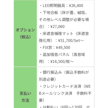
・LED照明器具：¥26,400
・下地合板（床が畳、絨毯、
その他レベル調整が必要な場
合）：¥27,060
オプション
・床遮音補強マット（床遮音
（税込）
強化用）：¥51,700/Set～
・FIX窓：¥49,500
・追加吸音パネル（高音域
用）：¥16,500/枚～
・銀行振込み（振込手数料が
別途必要）
・クレジットカード決済（WE
支払い
Bメールリンク決済 手数料不
方法
要）
・分割払い（6回～120回 ボ