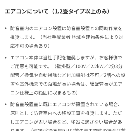
エアコンについて（1.2畳タイプ以上のみ）
防音室内のエアコン設置は防音室設置との同時作業を
推奨します。（当社手配業者 地域や建物条件により対
応不可の場合あり）
エアコン本体は当社手配を推奨しますが、お客様側で
ご用意も可能です。（壁掛型／100V／2.2kW／2分3分
配管／換気や自動掃除など付加機能は不可／2階への設
置や室外機までの距離が長い場合は、総配管長がエア
コン仕様上の範囲に収まるもの）
防音室設置室に既にエアコンが設置されている場合、
原則として防音室内への移設工事を推奨します。ただ
しエアコンが古い場合など、移設に適さない場合があ
ります。（建物が2006年9月以前の着工物件の場合は対