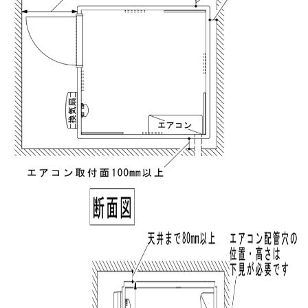
実質年率%
Please enter the security code
3 + 9 =