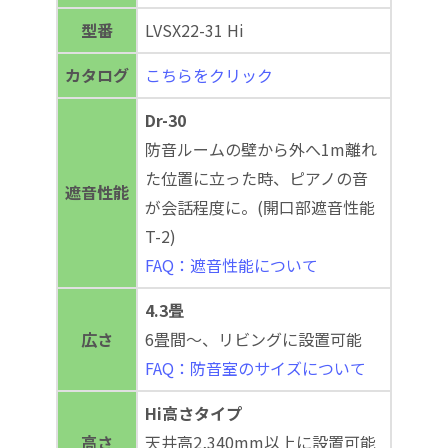
型番
LVSX22-31 Hi
カタログ
こちらをクリック
Dr-30
防音ルームの壁から外へ1m離れ
た位置に立った時、ピアノの音
遮音性能
が会話程度に。(開口部遮音性能
T-2)
FAQ：遮音性能について
4.3畳
広さ
6畳間～、リビングに設置可能
FAQ：防音室のサイズについて
Hi高さタイプ
高さ
天井高2,340mm以上に設置可能