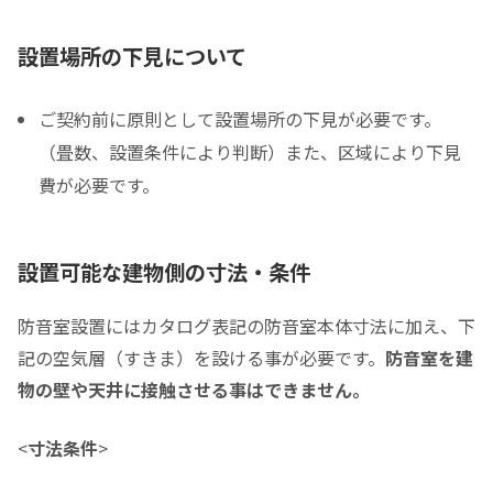
税込販売価格をコピーする
設置場所の下見について
ご契約前に原則として設置場所の下見が必要です。
税込価格合計
*
（畳数、設置条件により判断）また、区域により下見
費が必要です。
防音室の税込総額をご確認のうえ入力して下さい ※必須
頭金
設置可能な建物側の寸法・条件
0
0
頭金の金額をスライドして下さい（1万円単位）
防音室設置にはカタログ表記の防音室本体寸法に加え、下
クレジットご利用金額
記の空気層（すきま）を設ける事が必要です。
防音室を建
物の壁や天井に接触させる事はできません。
<
寸法条件
>
分割支払回数
*