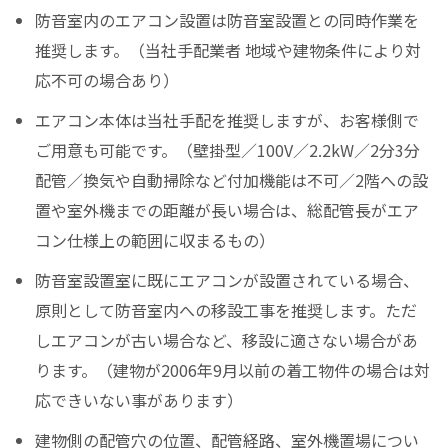
防音室内のエアコン設置は防音室設置との同時作業を
推奨します。（当社手配業者 地域や建物条件により対
応不可の場合あり）
エアコン本体は当社手配を推奨しますが、お客様側で
ご用意も可能です。（壁掛型／100V／2.2kW／2分3分
配管／換気や自動掃除など付加機能は不可／2階への設
置や室外機までの距離が長い場合は、総配管長がエア
コン仕様上の範囲に収まるもの）
防音室設置室に既にエアコンが設置されている場合、
原則として防音室内への移設工事を推奨します。ただ
しエアコンが古い場合など、移設に適さない場合があ
ります。（建物が2006年9月以前の着工物件の場合は対
応できいない事があります）
建物側の配管穴の位置、配管経路、室外機置場につい