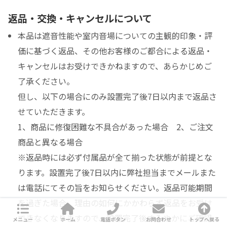
返品・交換・キャンセルについて
本品は遮音性能や室内音場についての主観的印象・評
価に基づく返品、その他お客様のご都合による返品・
キャンセルはお受けできかねますので、あらかじめご
了承ください。
但し、以下の場合にのみ設置完了後7日以内まで返品さ
せていただきます。
1、商品に修復困難な不具合があった場合 2、ご注文
商品と異なる場合
※返品時には必ず付属品が全て揃った状態が前提とな
ります。設置完了後7日以内に弊社担当までメールまた
は電話にてその旨をお知らせください。返品可能期間
を過ぎた場合、理由の如何にかかわらず返品をお受け
できなくなりますので、設置完了後すみやかにご確認
メニュー
ホーム
電話ボタン
お問合わせ
トップへ戻る