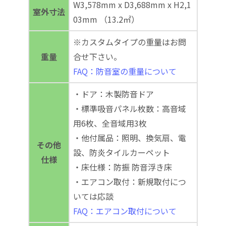
W3,578mm x D3,688mm x H2,1
室外寸法
03mm （13.2㎡）
※カスタムタイプの重量はお問
重量
合せ下さい。
FAQ：防音室の重量について
・ドア：木製防音ドア
・標準吸音パネル枚数：高音域
用6枚、全音域用3枚
・他付属品：照明、換気扇、電
その他
設、防炎タイルカーペット
仕様
・床仕様：防振 防音浮き床
・エアコン取付：新規取付につ
いては応談
FAQ：エアコン取付について