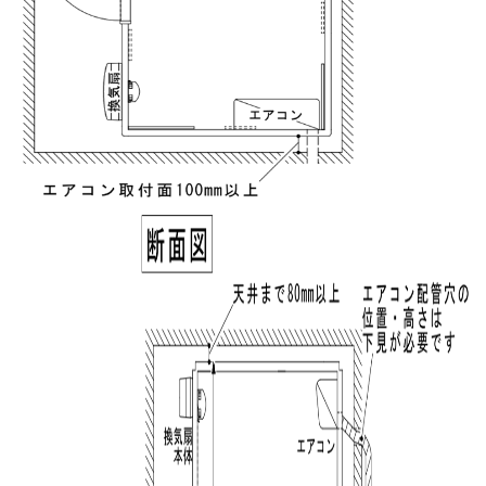
Please enter the security code
2 + 4 =