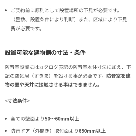
ご契約前に原則として設置場所の下見が必要です。
税込価格合計
*
（畳数、設置条件により判断）また、区域により下見
費が必要です。
防音室の税込総額をご確認のうえ入力して下さい ※必須
頭金
設置可能な建物側の寸法・条件
0
0
頭金の金額をスライドして下さい（1万円単位）
防音室設置にはカタログ表記の防音室本体寸法に加え、下
クレジットご利用金額
記の空気層（すきま）を設ける事が必要です。
防音室を建
物の壁や天井に接触させる事はできません。
<
寸法条件
>
分割支払回数
*
全ての壁面より
50～60mm以上
ご希望の支払い回数を選択して下さい ※必須
防音ドア（外開き）取付面より
650mm以上
ボーナス月の加算金額