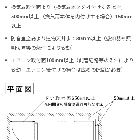
換気扇取付面より（換気扇本体を外付けする場合）
0
500mm以上
（換気扇本体を内付けする場合）
150mm
ボーナス月の加算（上乗せ）金額をスライドして下さい（1万円単位）
以上
シュミレーション結果
防音室全高より建物天井まで
80mm以上
（感知器や照
月々のお支払金額
明位置等の条件により変動）
エアコン取付面
100mm以上
（配管経路等の条件により
変動 エアコン後付けの場合は広めの隙間が必要）
（初回月のみ）お支払金額
税込お支払総額
実質年率%