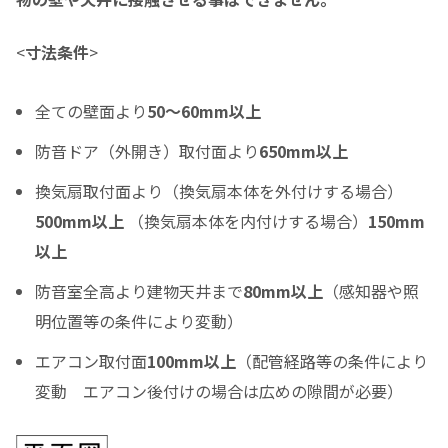
<
寸法条件
>
分割支払回数
*
全ての壁面より
50～60mm以上
ご希望の支払い回数を選択して下さい ※必須
防音ドア（外開き）取付面より
650mm以上
ボーナス月の加算金額
換気扇取付面より（換気扇本体を外付けする場合）
0
500mm以上
（換気扇本体を内付けする場合）
150mm
ボーナス月の加算（上乗せ）金額をスライドして下さい（1万円単位）
以上
シュミレーション結果
防音室全高より建物天井まで
80mm以上
（感知器や照
月々のお支払金額
明位置等の条件により変動）
エアコン取付面
100mm以上
（配管経路等の条件により
変動 エアコン後付けの場合は広めの隙間が必要）
（初回月のみ）お支払金額