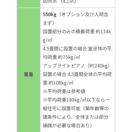
80mm （4.1㎡）
550kg
（オプション及び人荷含
まず）
設置部分のみの積載荷重 約134k
g/㎡
4.5畳間に設置の場合 室全体の平
均荷重 約75kg/㎡
アップライトピアノ（約240kg）
重量
設置の場合 4.5畳間全体の平均荷
重 約108kg/㎡
※平均荷重は参考値
※平均荷重180kg/㎡以下なら一
般住宅に設置可能（築年数等の
諸条件により、全体または部分
補強が必要な場合あり）