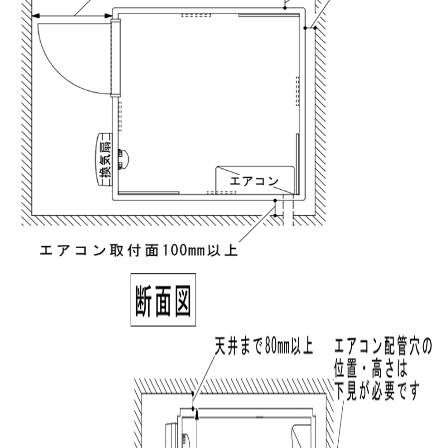
実質年率%
Please enter the security code
5 + 2 =