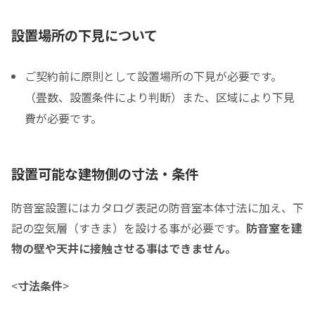
税込販売価格をコピーする
設置場所の下見について
ご契約前に原則として設置場所の下見が必要です。
税込価格合計
*
（畳数、設置条件により判断）また、区域により下見
費が必要です。
防音室の税込総額をご確認のうえ入力して下さい ※必須
頭金
設置可能な建物側の寸法・条件
0
0
頭金の金額をスライドして下さい（1万円単位）
防音室設置にはカタログ表記の防音室本体寸法に加え、下
クレジットご利用金額
記の空気層（すきま）を設ける事が必要です。
防音室を建
物の壁や天井に接触させる事はできません。
<
寸法条件
>
分割支払回数
*