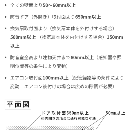
全ての壁面より
50～60mm以上
ご希望の支払い回数を選択して下さい ※必須
防音ドア（外開き）取付面より
650mm以上
ボーナス月の加算金額
換気扇取付面より（換気扇本体を外付けする場合）
0
500mm以上
（換気扇本体を内付けする場合）
150mm
ボーナス月の加算（上乗せ）金額をスライドして下さい（1万円単位）
以上
シュミレーション結果
防音室全高より建物天井まで
80mm以上
（感知器や照
月々のお支払金額
明位置等の条件により変動）
エアコン取付面
100mm以上
（配管経路等の条件により
変動 エアコン後付けの場合は広めの隙間が必要）
（初回月のみ）お支払金額
税込お支払総額