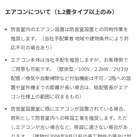
エアコンについて（1.2畳タイプ以上のみ）
防音室内のエアコン設置は防音室設置との同時作業を
推奨します。（当社手配業者 地域や建物条件により対
応不可の場合あり）
エアコン本体は当社手配を推奨しますが、お客様側で
ご用意も可能です。（壁掛型／100V／2.2kW／2分3分
配管／換気や自動掃除など付加機能は不可／2階への設
置や室外機までの距離が長い場合は、総配管長がエア
コン仕様上の範囲に収まるもの）
防音室設置室に既にエアコンが設置されている場合、
原則として防音室内への移設工事を推奨します。ただ
しエアコンが古い場合など、移設に適さない場合があ
ります。（建物が2006年9月以前の着工物件の場合は対