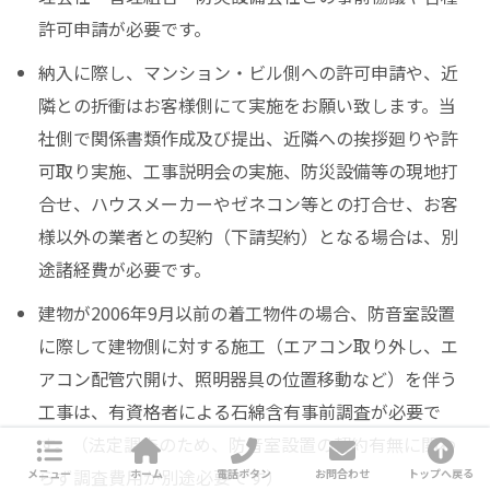
許可申請が必要です。
納入に際し、マンション・ビル側への許可申請や、近
隣との折衝はお客様側にて実施をお願い致します。当
社側で関係書類作成及び提出、近隣への挨拶廻りや許
可取り実施、工事説明会の実施、防災設備等の現地打
合せ、ハウスメーカーやゼネコン等との打合せ、お客
様以外の業者との契約（下請契約）となる場合は、別
途諸経費が必要です。
建物が2006年9月以前の着工物件の場合、防音室設置
に際して建物側に対する施工（エアコン取り外し、エ
アコン配管穴開け、照明器具の位置移動など）を伴う
工事は、有資格者による石綿含有事前調査が必要で
す。（法定調査のため、防音室設置の契約有無に関わ
らず調査費用が別途必要です）
メニュー
ホーム
電話ボタン
お問合わせ
トップへ戻る