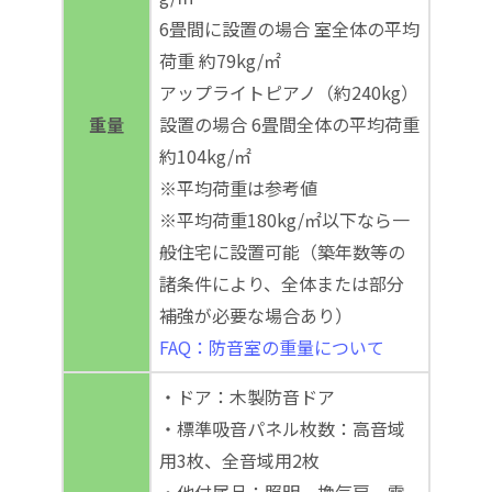
6畳間に設置の場合 室全体の平均
荷重 約79kg/㎡
アップライトピアノ（約240kg）
重量
設置の場合 6畳間全体の平均荷重
約104kg/㎡
※平均荷重は参考値
※平均荷重180kg/㎡以下なら一
般住宅に設置可能（築年数等の
諸条件により、全体または部分
補強が必要な場合あり）
FAQ：防音室の重量について
・ドア：木製防音ドア
・標準吸音パネル枚数：高音域
用3枚、全音域用2枚