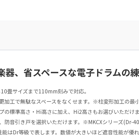
楽器、省スペースな電子ドラムの
ら10畳サイズまで110mm刻みで対応。
加工で無駄なスペースをなくせます。※柱変形加工の最小寸
の標準高さ・Hi高さに加え、Hi2高さもお選びいただけ
音引き戸を選択いただけます。※MKCXシリーズ(Dr-4
能はDr等級で表します。数値が大きいほど遮音性能が優れ