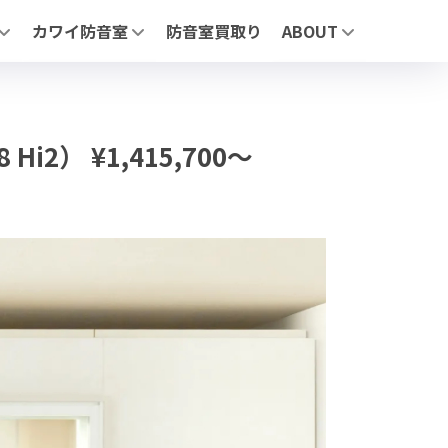
カワイ防音室
防音室買取り
ABOUT
リーズについて
「ナサール」| ユニットタイプ防音室
MIKI MUSIC DESIGN+
」 | ユニットタイプ防音室
「サイエンス ナサール (業務用)」 | 医療・研究・産業用 不燃仕
展示施設
AFE」| 自由設計防音室
よくあるお問合せ
お問合わせ
ージ】
（業務用）」医療・研究・産業用 不燃仕様モデル
i2） ¥1,415,700～
・鉄製・スライド）
せ