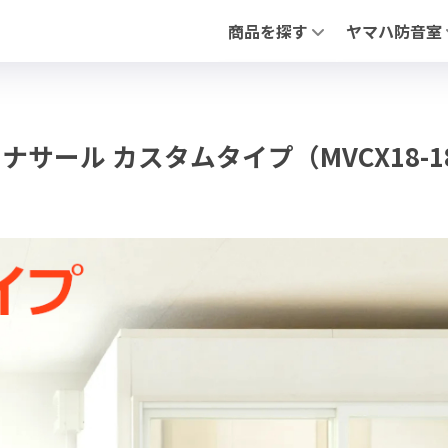
商品を探す
ヤマハ防音室
全ての防音室（新品・中古）
アビテックスシ
中古 防音室
「セフィーネNS
防音ドア
「フリータイプ 
PIANO FLOAT【ピアノ防振ステ
「不燃ユニット
イ ナサール カスタムタイプ（MVCX18-18 H
防音ドア（木製
調音パネル
よくあるお問合