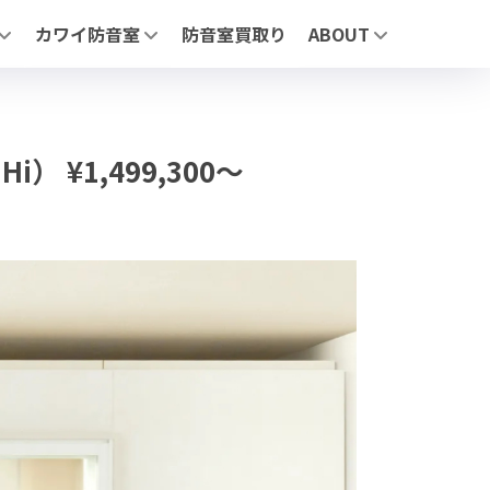
カワイ防音室
防音室買取り
ABOUT
リーズについて
「ナサール」| ユニットタイプ防音室
MIKI MUSIC DESIGN+
」 | ユニットタイプ防音室
「サイエンス ナサール (業務用)」 | 医療・研究・産業用 不燃仕
展示施設
AFE」| 自由設計防音室
よくあるお問合せ
お問合わせ
ージ】
（業務用）」医療・研究・産業用 不燃仕様モデル
） ¥1,499,300～
・鉄製・スライド）
せ