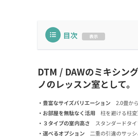
目次
表示
DTM / DAWのミキ
ノのレッスン室として。
・豊富なサイズバリエーション
2.0畳か
・お部屋を無駄なく活用
柱を避ける柱変更
・３タイプの室内高さ
スタンダードタイプ
・選べるオプション
二重の引違のサッシ、防