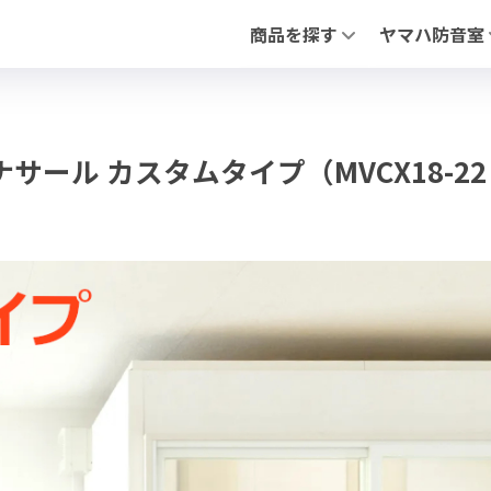
商品を探す
ヤマハ防音室
全ての防音室（新品・中古）
アビテックスシ
中古 防音室
「セフィーネNS
防音ドア
「フリータイプ 
PIANO FLOAT【ピアノ防振ステ
「不燃ユニット
イ ナサール カスタムタイプ（MVCX18-22 Hi
防音ドア（木製
調音パネル
よくあるお問合