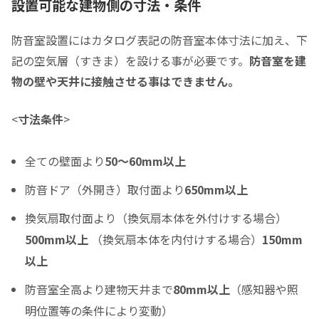
設置可能な建物側の寸法・条件
0
0
頭金の金額をスライドして下さい（1万円単位）
防音室設置にはカタログ表記の防音室本体寸法に加え、下
クレジットご利用金額
記の空気層（すきま）を設ける事が必要です。
防音室を建
物の壁や天井に接触させる事はできません。
<
寸法条件
>
分割支払回数
*
全ての壁面より
50～60mm以上
ご希望の支払い回数を選択して下さい ※必須
防音ドア（外開き）取付面より
650mm以上
ボーナス月の加算金額
換気扇取付面より（換気扇本体を外付けする場合）
0
500mm以上
（換気扇本体を内付けする場合）
150mm
ボーナス月の加算（上乗せ）金額をスライドして下さい（1万円単位）
以上
シュミレーション結果
防音室全高より建物天井まで
80mm以上
（感知器や照
月々のお支払金額
明位置等の条件により変動）