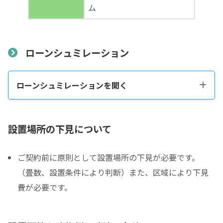
ム
ローンシュミレーション
ローンシュミレーションを開く
税込販売価格をコピーする
設置場所の下見について
ご契約前に原則として設置場所の下見が必要です。
税込価格合計
*
（畳数、設置条件により判断）また、区域により下見
費が必要です。
防音室の税込総額をご確認のうえ入力して下さい ※必須
頭金