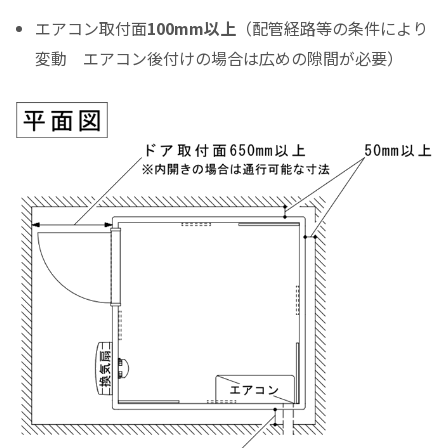
エアコン取付面
100mm以上
（配管経路等の条件により
変動 エアコン後付けの場合は広めの隙間が必要）
（初回月のみ）お支払金額
税込お支払総額
実質年率%
Please enter the security code
5 + 8 =