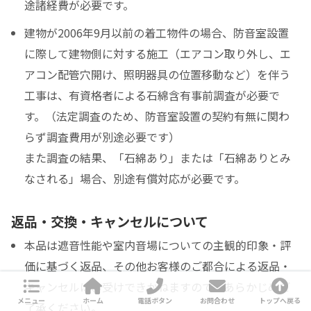
途諸経費が必要です。
建物が2006年9月以前の着工物件の場合、防音室設置
に際して建物側に対する施工（エアコン取り外し、エ
アコン配管穴開け、照明器具の位置移動など）を伴う
工事は、有資格者による石綿含有事前調査が必要で
す。（法定調査のため、防音室設置の契約有無に関わ
らず調査費用が別途必要です）
また調査の結果、「石綿あり」または「石綿ありとみ
なされる」場合、別途有償対応が必要です。
返品・交換・キャンセルについて
本品は遮音性能や室内音場についての主観的印象・評
価に基づく返品、その他お客様のご都合による返品・
キャンセルはお受けできかねますので、あらかじめご
メニュー
ホーム
電話ボタン
お問合わせ
トップへ戻る
了承ください。