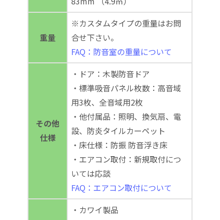
83mm （4.9㎡）
※カスタムタイプの重量はお問
重量
合せ下さい。
FAQ：防音室の重量について
・ドア：木製防音ドア
・標準吸音パネル枚数：高音域
用3枚、全音域用2枚
・他付属品：照明、換気扇、電
その他
設、防炎タイルカーペット
仕様
・床仕様：防振 防音浮き床
・エアコン取付：新規取付につ
いては応談
FAQ：エアコン取付について
・カワイ製品