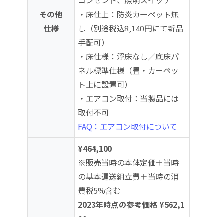
コンセント、照明スイッチ
その他
・床仕上：防炎カーペット無
仕様
し（別途税込8,140円にて新品
手配可）
・床仕様：浮床なし／底床パ
ネル標準仕様（畳・カーペッ
ト上に設置可）
・エアコン取付：当製品には
取付不可
FAQ：エアコン取付について
¥464,100
※販売当時の本体定価＋当時
の基本運送組立費＋当時の消
費税5%含む
2023年時点の参考価格 ¥562,1