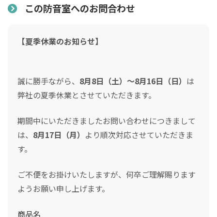
価格には中古品本体価格、基本運送組立費、消費税額を含
この防音室へのお問合わせ
頭金
んでおります。設置場所の諸条件により、エアコン工事・
付帯工事・追加資材・防災工事・追加運送費等の諸費用が
0
0
【夏季休業のお知らせ】
発生する場合があります。
頭金の金額をスライドして下さい（1万円単位）
クレジットご利用金額
「新品当時の参考価格」は新品販売当時の本体価格、オプ
ション品、基本運送組立費、新品当時の消費税率を含んだ
誠に勝手ながら、
8月8日（土）～8月16日（日）
は
参考価格です。（ヤマハ「音レント」レンタル専用品番の
弊社の夏季休業とさせていただきます。
分割支払回数
*
場合、新品レンタル満了時に購入した場合の総額に当時の
期間中にいただきましたお問い合わせにつきまして
消費税率を含んだ参考価格）
は、
8月17日（月）
より順次対応させていただきま
ご希望の支払い回数を選択して下さい ※必須
設置について
す。
ボーナス月の加算金額
納入には原則として設置場所の事前下見が必要です。（区
ご不便をお掛けいたしますが、何卒ご理解賜ります
域等により出張費加算の場合あり）原則として近畿圏のみ
0
ようお願い申し上げます。
納入可能ですが、遠方の場合はご相談下さい。
ボーナス月の加算（上乗せ）金額をスライドして下さい（1万円単位）
シュミレーション結果
設置に必要な寸法については室外寸法に加え、壁から5セ
商品名