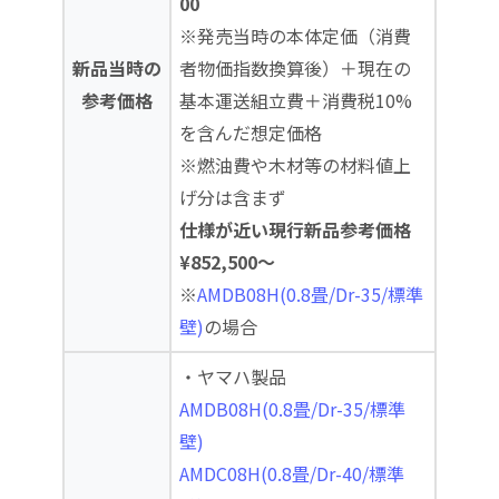
00
※発売当時の本体定価（消費
新品当時の
者物価指数換算後）＋現在の
参考価格
基本運送組立費＋消費税10%
を含んだ想定価格
※燃油費や木材等の材料値上
げ分は含まず
仕様が近い現行新品参考価格
¥852,500～
※
AMDB08H(0.8畳/Dr-35/標準
壁)
の場合
・ヤマハ製品
AMDB08H(0.8畳/Dr-35/標準
壁)
AMDC08H(0.8畳/Dr-40/標準