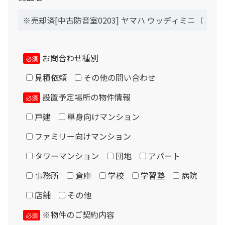
ンチ以上、天井から6～8センチ程度の隙間が必要です。
月々のお支払金額
防音室用の電源は設置室の壁コンセントを使用します。コ
ンセントは防音室で隠れてしまわない位置から取る必要が
あります。
お問合わせ種別
（初回月のみ）お支払金額
必須
エアコンは付属しません。設置ご希望の場合はご相談下さ
見積依頼
その他の問い合わせ
い。（1.2畳以上に設置可能）
設置予定場所の物件情報
必須
税込お支払総額
納入に際し、マンション・ビル側への許可申請や、近隣と
戸建
単身向けマンション
の折衝はお客様側にて実施をお願い致します。当社側で関
ファミリー向けマンション
係書類作成及び提出、近隣への挨拶廻りや許可取り、住民
実質年率%
説明会の実施、防災設備等の現地打合せ、ハウスメーカー
タワーマンション
団地
アパート
やゼネコン等との打合せ等が必要となる場合や、お客様以
事務所
倉庫
学校
学習塾
病院
外の施工業者との契約（下請）となる場合は、別途諸経費
店舗
その他
が必要です。
※物件のご契約内容
必須
Please enter the security code