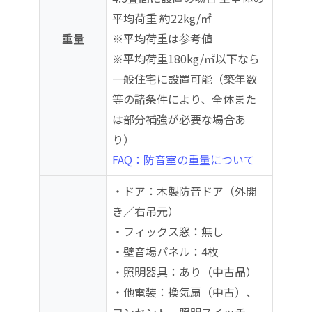
平均荷重 約22kg/㎡
重量
※平均荷重は参考値
※平均荷重180kg/㎡以下なら
一般住宅に設置可能（築年数
等の諸条件により、全体また
は部分補強が必要な場合あ
り）
FAQ：防音室の重量について
・ドア：木製防音ドア（外開
き／右吊元）
・フィックス窓：無し
・壁音場パネル：4枚
・照明器具：あり（中古品）
・他電装：換気扇（中古）、