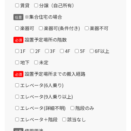
現品について
賃貸
分譲（自己所有）
6 + 5 =
掲載商品は中古品のため多少の汚れ・傷などが有る場合が
※集合住宅の場合
任意
あります。梱包した状態で倉庫保管しておりますので、組
立状態での展示は行っておりません。
楽器可
楽器可(条件付き)
楽器不可
保守部品についてはメーカー生産完了となっている場合が
設置予定場所の階数
必須
あります。製品の特性上、遮音パネル及び音場パネルのク
1F
2F
3F
4F
5F
6F以上
ロス張替はできません。
地下
未定
設置場所に応じてドア・換気扇・FIX窓・音場パネル類の
設置予定場所までの搬入経路
必須
位置変更が可能ですが、モデルによって制限があります。
エレベータ(6人乗り)
ドアの開き方向（内外／左右）の変更はできません。
エレベータ(9人乗り以上)
「アビテックスミニ AUK・ANUK」には天井取付型の換気
扇が付属しますが、故障した場合は現行の壁掛式換気扇の
エレベータ(詳細不明)
階段のみ
追加取付が必要です。（有償対応）
エレベータ＋階段
該当なし
遮音性能「Dr値」「D値」は製品発売時のJIS規格に基づ
使用用途