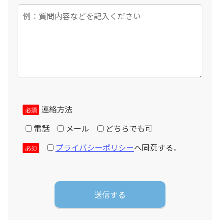
10%と転用できない部材代金相当額のキャンセル料金が
発生致します。
個人情報の取扱いについて
お客様からご提供頂きました個人情報は適切に管理され、
当社と運送組立工事を請け負う業者のみ使用させて頂きま
す。法令に基づき裁判所・警察等公的機関から開示を求め
られた場合を除き、第三者へ提供することはありません。
連絡方法
必須
電話
メール
どちらでも可
プライバシーポリシー
へ同意する。
必須