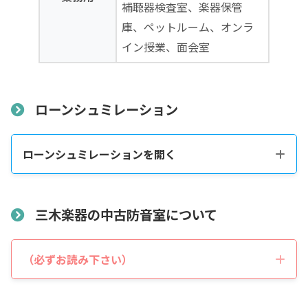
補聴器検査室、楽器保管
庫、ペットルーム、オンラ
イン授業、面会室
ローンシュミレーション
ローンシュミレーションを開く
税込販売価格をコピーする
三木楽器の中古防音室について
税込価格合計
*
（必ずお読み下さい）
表示価格について
防音室の税込総額をご確認のうえ入力して下さい ※必須