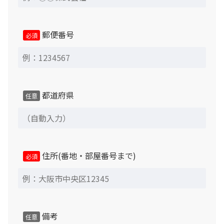
品と異なる場合
郵便番号
必須
※返品時には必ず付属品が全て揃った状態が前提となりま
す。設置完了後商品到着後7日以内に弊社担当までメール
または電話にてその旨をお知らせください。返品可能期間
を過ぎた場合、理由の如何にかかわらず、返品をお受けで
都道府県
きなくなりますので、設置完了後すみやかにご確認お願い
任意
いたします。
中古商品のため交換対応はできませんので、あらかじめご
了承ください。
住所(番地・部屋番号まで)
必須
当社による下見を希望されず、納品当日に予定場所が設置
不可である事が判明した場合、引取引取運賃や出張費等の
キャンセル料金が発生致します。
納品日より3日前以降にキャンセルご希望の場合、総額の
備考
任意