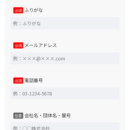
対応には出張諸経費が必要となります。
ふりがな
必須
「ジャンク品」については原則的に現状渡し品となりま
す。商品が問題なく使用できる状態にある事は確認済です
が、キズや汚れ等についてはお客様ご自身でのご対応をお
願い致します。
メールアドレス
必須
返品・交換・キャンセルについて
原則として、中古商品のためキズや汚れ等による返品、遮
音性能や室内音場についての主観的印象・評価に基づく返
電話番号
必須
品、その他お客様のご都合による返品・キャンセルはお受
けできかねますので、あらかじめご了承ください。 但
し、以下の場合にのみ設置完了後7日以内まで返品させて
いただきます。
会社名・団体名・屋号
任意
1、商品に修復困難な不具合があった場合 2、ご注文商