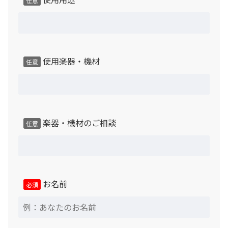
任意
く測定・評価方法により、メーカー実験室での実測値に基
いた性能表示です。使用楽器・建物構造・設置環境等の条
件により本来の性能が発揮できない場合があり、遮音性能
を保証するものではありません。
使用楽器・機材
任意
製品によっては床の遮音性能が不足するモデルがありま
す。階下への遮音性能を高めたい場合はご相談下さい。
（有償対応）
楽器・機材のご相談
任意
保証について
本品は中古品のためメーカー保証はございませんが、通常
想定し得る使用状態、使用環境下において３か月以内に発
生した不良箇所については、当社にて現品確認のうえ無償
お名前
必須
対応致します。（中古照明器具 及び 中古換気扇を除
く）
近畿圏以外の遠隔地の場合、保証期間を問わず、補修等の