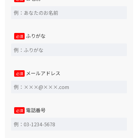
対応致します。（中古照明器具 及び 中古換気扇を除
く）
近畿圏以外の遠隔地の場合、保証期間を問わず、補修等の
対応には出張諸経費が必要となります。
ふりがな
必須
「ジャンク品」については原則的に現状渡し品となりま
す。商品が問題なく使用できる状態にある事は確認済です
が、キズや汚れ等についてはお客様ご自身でのご対応をお
願い致します。
メールアドレス
必須
返品・交換・キャンセルについて
原則として、中古商品のためキズや汚れ等による返品、遮
音性能や室内音場についての主観的印象・評価に基づく返
電話番号
必須
品、その他お客様のご都合による返品・キャンセルはお受
けできかねますので、あらかじめご了承ください。 但
し、以下の場合にのみ設置完了後7日以内まで返品させて