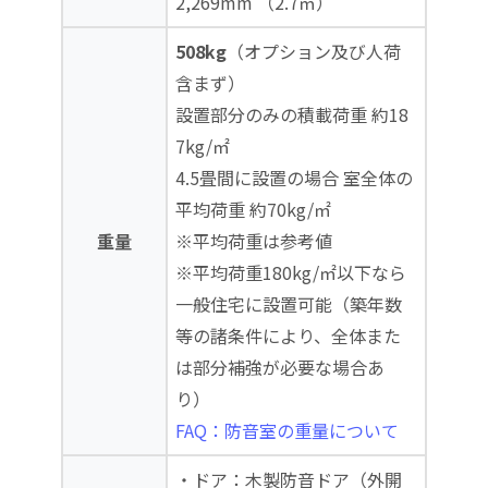
2,269mm （2.7㎡）
508kg
（オプション及び人荷
含まず）
設置部分のみの積載荷重 約18
7kg/㎡
4.5畳間に設置の場合 室全体の
平均荷重 約70kg/㎡
重量
※平均荷重は参考値
※平均荷重180kg/㎡以下なら
一般住宅に設置可能（築年数
等の諸条件により、全体また
は部分補強が必要な場合あ
り）
FAQ：防音室の重量について
・ドア：木製防音ドア（外開