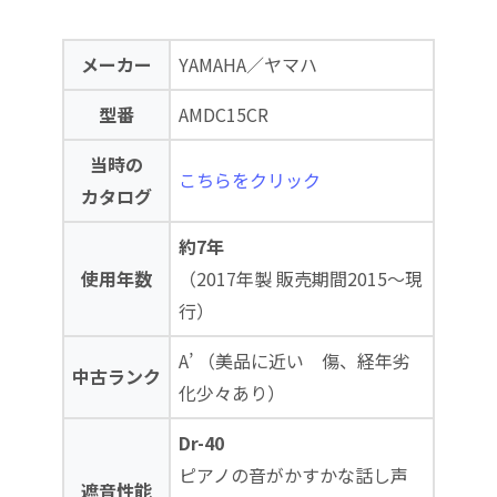
メーカー
YAMAHA／ヤマハ
型番
AMDC15CR
当時の
こちらをクリック
カタログ
約7年
使用年数
（2017年製 販売期間2015～現
行）
A’ （美品に近い 傷、経年劣
中古ランク
化少々あり）
Dr-40
ピアノの音がかすかな話し声
遮音性能