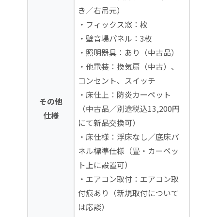
き／右吊元）
・フィックス窓：枚
・壁音場パネル：3枚
・照明器具：あり（中古品）
・他電装：換気扇（中古）、
コンセント、スイッチ
・床仕上：防炎カーペット
その他
（中古品／別途税込13,200円
仕様
にて新品交換可）
・床仕様：浮床なし／底床パ
ネル標準仕様（畳・カーペッ
ト上に設置可）
・エアコン取付：エアコン取
付痕あり（新規取付について
は応談）