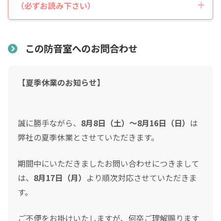
税込価格合計
*
（必ずお読み下さい）
表示価格について
防音室の税込総額をご確認のうえ入力して下さい ※必須
価格には中古品本体価格、基本運送組立費、消費税額を含
この防音室へのお問合わせ
頭金
んでおります。設置場所の諸条件により、エアコン工事・
付帯工事・追加資材・防災工事・追加運送費等の諸費用が
0
0
【夏季休業のお知らせ】
発生する場合があります。
頭金の金額をスライドして下さい（1万円単位）
クレジットご利用金額
「新品当時の参考価格」は新品販売当時の本体価格、オプ
ション品、基本運送組立費、新品当時の消費税率を含んだ
誠に勝手ながら、
8月8日（土）～8月16日（日）
は
参考価格です。（ヤマハ「音レント」レンタル専用品番の
弊社の夏季休業とさせていただきます。
分割支払回数
*
場合、新品レンタル満了時に購入した場合の総額に当時の
期間中にいただきましたお問い合わせにつきまして
消費税率を含んだ参考価格）
は、
8月17日（月）
より順次対応させていただきま
ご希望の支払い回数を選択して下さい ※必須
設置について
す。
ボーナス月の加算金額
納入には原則として設置場所の事前下見が必要です。（区
ご不便をお掛けいたしますが、何卒ご理解賜ります