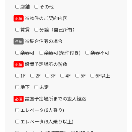
店舗
その他
が必要です。
※物件のご契約内容
必須
Please enter the security code
現品について
賃貸
分譲（自己所有）
2 + 3 =
掲載商品は中古品のため多少の汚れ・傷などが有る場合が
※集合住宅の場合
任意
あります。梱包した状態で倉庫保管しておりますので、組
立状態での展示は行っておりません。
楽器可
楽器可(条件付き)
楽器不可
保守部品についてはメーカー生産完了となっている場合が
設置予定場所の階数
必須
あります。製品の特性上、遮音パネル及び音場パネルのク
1F
2F
3F
4F
5F
6F以上
ロス張替はできません。
地下
未定
設置場所に応じてドア・換気扇・FIX窓・音場パネル類の
設置予定場所までの搬入経路
必須
位置変更が可能ですが、モデルによって制限があります。
エレベータ(6人乗り)
ドアの開き方向（内外／左右）の変更はできません。
エレベータ(9人乗り以上)
「アビテックスミニ AUK・ANUK」には天井取付型の換気
扇が付属しますが、故障した場合は現行の壁掛式換気扇の