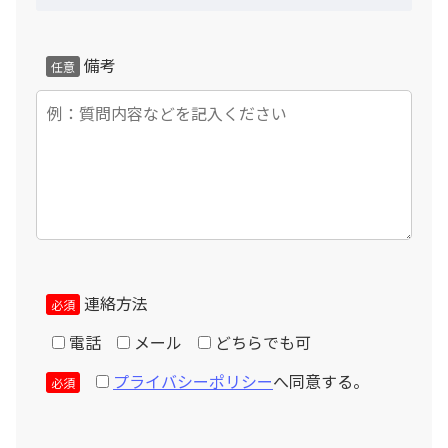
キャンセル料金が発生致します。
納品日より3日前以降にキャンセルご希望の場合、総額の
備考
任意
10%と転用できない部材代金相当額のキャンセル料金が
発生致します。
個人情報の取扱いについて
お客様からご提供頂きました個人情報は適切に管理され、
当社と運送組立工事を請け負う業者のみ使用させて頂きま
す。法令に基づき裁判所・警察等公的機関から開示を求め
られた場合を除き、第三者へ提供することはありません。
連絡方法
必須
電話
メール
どちらでも可
プライバシーポリシー
へ同意する。
必須