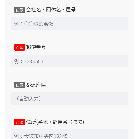
いただきます。
会社名・団体名・屋号
任意
1、商品に修復困難な不具合があった場合 2、ご注文商
品と異なる場合
郵便番号
必須
※返品時には必ず付属品が全て揃った状態が前提となりま
す。設置完了後商品到着後7日以内に弊社担当までメール
または電話にてその旨をお知らせください。返品可能期間
を過ぎた場合、理由の如何にかかわらず、返品をお受けで
都道府県
きなくなりますので、設置完了後すみやかにご確認お願い
任意
いたします。
中古商品のため交換対応はできませんので、あらかじめご
了承ください。
住所(番地・部屋番号まで)
必須
当社による下見を希望されず、納品当日に予定場所が設置
不可である事が判明した場合、引取引取運賃や出張費等の