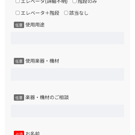
エレベータ(詳細不明)
階段のみ
追加取付が必要です。（有償対応）
エレベータ＋階段
該当なし
遮音性能「Dr値」「D値」は製品発売時のJIS規格に基づ
使用用途
任意
く測定・評価方法により、メーカー実験室での実測値に基
いた性能表示です。使用楽器・建物構造・設置環境等の条
件により本来の性能が発揮できない場合があり、遮音性能
を保証するものではありません。
使用楽器・機材
任意
製品によっては床の遮音性能が不足するモデルがありま
す。階下への遮音性能を高めたい場合はご相談下さい。
（有償対応）
楽器・機材のご相談
任意
保証について
本品は中古品のためメーカー保証はございませんが、通常
想定し得る使用状態、使用環境下において３か月以内に発
生した不良箇所については、当社にて現品確認のうえ無償
お名前
必須