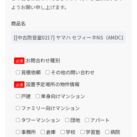
域等により出張費加算の場合あり）原則として近畿圏のみ
0
ようお願い申し上げます。
納入可能ですが、遠方の場合はご相談下さい。
ボーナス月の加算（上乗せ）金額をスライドして下さい（1万円単位）
シュミレーション結果
設置に必要な寸法については室外寸法に加え、壁から5セ
商品名
ンチ以上、天井から6～8センチ程度の隙間が必要です。
月々のお支払金額
防音室用の電源は設置室の壁コンセントを使用します。コ
ンセントは防音室で隠れてしまわない位置から取る必要が
あります。
お問合わせ種別
（初回月のみ）お支払金額
必須
エアコンは付属しません。設置ご希望の場合はご相談下さ
見積依頼
その他の問い合わせ
い。（1.2畳以上に設置可能）
設置予定場所の物件情報
必須
税込お支払総額
納入に際し、マンション・ビル側への許可申請や、近隣と
戸建
単身向けマンション
の折衝はお客様側にて実施をお願い致します。当社側で関
ファミリー向けマンション
係書類作成及び提出、近隣への挨拶廻りや許可取り、住民
実質年率%
説明会の実施、防災設備等の現地打合せ、ハウスメーカー
タワーマンション
団地
アパート
やゼネコン等との打合せ等が必要となる場合や、お客様以
事務所
倉庫
学校
学習塾
病院
外の施工業者との契約（下請）となる場合は、別途諸経費