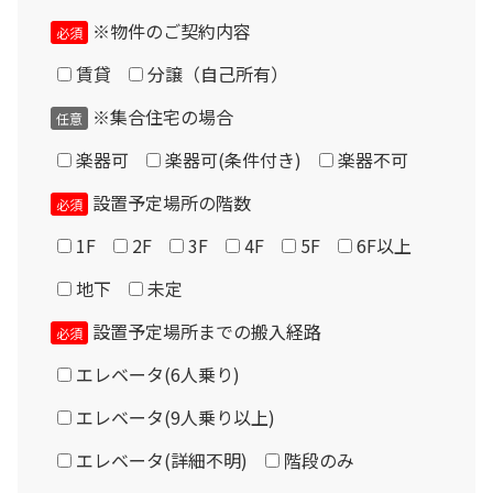
※物件のご契約内容
必須
Please enter the security code
現品について
賃貸
分譲（自己所有）
3 + 3 =
掲載商品は中古品のため多少の汚れ・傷などが有る場合が
※集合住宅の場合
任意
あります。梱包した状態で倉庫保管しておりますので、組
立状態での展示は行っておりません。
楽器可
楽器可(条件付き)
楽器不可
保守部品についてはメーカー生産完了となっている場合が
設置予定場所の階数
必須
あります。製品の特性上、遮音パネル及び音場パネルのク
1F
2F
3F
4F
5F
6F以上
ロス張替はできません。
地下
未定
設置場所に応じてドア・換気扇・FIX窓・音場パネル類の
設置予定場所までの搬入経路
必須
位置変更が可能ですが、モデルによって制限があります。
エレベータ(6人乗り)
ドアの開き方向（内外／左右）の変更はできません。
エレベータ(9人乗り以上)
「アビテックスミニ AUK・ANUK」には天井取付型の換気
扇が付属しますが、故障した場合は現行の壁掛式換気扇の
エレベータ(詳細不明)
階段のみ
追加取付が必要です。（有償対応）