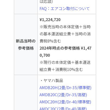
は応談）
FAQ：エアコン取付について
¥1,224,720
※販売当時の本体定価＋当時
の基本運送組立費＋当時の消
新品当時の
費税8%含む
参考価格
2024年時点の参考価格 ¥1,47
0,700
※現行の本体定価＋基本運送
組立費＋消費税10%含む
・ヤマハ製品
AMDB20H(2畳/Dr-35/標準壁)
AMDB20C(2畳/Dr-35/高壁)
AMDC20H(2畳/Dr-40/標準壁)
AMDC20C(2畳/Dr-40/高壁)