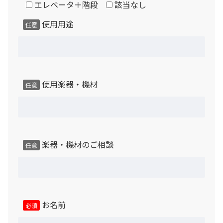
エレベータ＋階段
該当なし
遮音性能「Dr値」「D値」は製品発売時のJIS規格に基づ
使用用途
任意
く測定・評価方法により、メーカー実験室での実測値に基
いた性能表示です。使用楽器・建物構造・設置環境等の条
件により本来の性能が発揮できない場合があり、遮音性能
を保証するものではありません。
使用楽器・機材
任意
製品によっては床の遮音性能が不足するモデルがありま
す。階下への遮音性能を高めたい場合はご相談下さい。
（有償対応）
楽器・機材のご相談
任意
保証について
本品は中古品のためメーカー保証はございませんが、通常
想定し得る使用状態、使用環境下において３か月以内に発
生した不良箇所については、当社にて現品確認のうえ無償
お名前
必須
対応致します。（中古照明器具 及び 中古換気扇を除