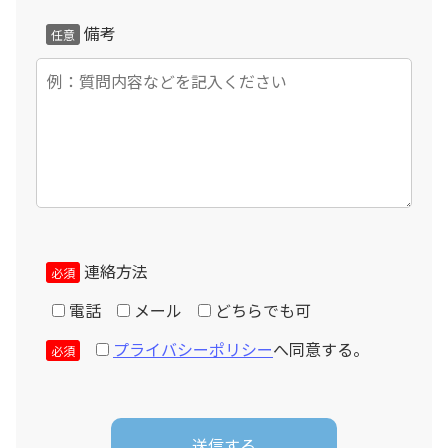
納品日より3日前以降にキャンセルご希望の場合、総額の
備考
任意
10%と転用できない部材代金相当額のキャンセル料金が
発生致します。
個人情報の取扱いについて
お客様からご提供頂きました個人情報は適切に管理され、
当社と運送組立工事を請け負う業者のみ使用させて頂きま
す。法令に基づき裁判所・警察等公的機関から開示を求め
られた場合を除き、第三者へ提供することはありません。
連絡方法
必須
電話
メール
どちらでも可
プライバシーポリシー
へ同意する。
必須