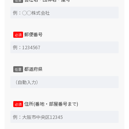
1、商品に修復困難な不具合があった場合 2、ご注文商
品と異なる場合
郵便番号
必須
※返品時には必ず付属品が全て揃った状態が前提となりま
す。設置完了後商品到着後7日以内に弊社担当までメール
または電話にてその旨をお知らせください。返品可能期間
を過ぎた場合、理由の如何にかかわらず、返品をお受けで
都道府県
きなくなりますので、設置完了後すみやかにご確認お願い
任意
いたします。
中古商品のため交換対応はできませんので、あらかじめご
了承ください。
住所(番地・部屋番号まで)
必須
当社による下見を希望されず、納品当日に予定場所が設置
不可である事が判明した場合、引取引取運賃や出張費等の
キャンセル料金が発生致します。