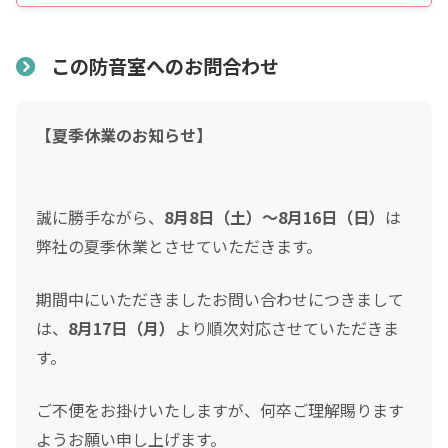
表示価格について
防音室の税込総額をご確認のうえ入力して下さい ※必須
価格には中古品本体価格、基本運送組立費、消費税額を含
この防音室へのお問合わせ
頭金
んでおります。設置場所の諸条件により、エアコン工事・
付帯工事・追加資材・防災工事・追加運送費等の諸費用が
0
0
【夏季休業のお知らせ】
発生する場合があります。
頭金の金額をスライドして下さい（1万円単位）
クレジットご利用金額
「新品当時の参考価格」は新品販売当時の本体価格、オプ
ション品、基本運送組立費、新品当時の消費税率を含んだ
誠に勝手ながら、
8月8日（土）～8月16日（日）
は
参考価格です。（ヤマハ「音レント」レンタル専用品番の
弊社の夏季休業とさせていただきます。
分割支払回数
*
場合、新品レンタル満了時に購入した場合の総額に当時の
期間中にいただきましたお問い合わせにつきまして
消費税率を含んだ参考価格）
は、
8月17日（月）
より順次対応させていただきま
ご希望の支払い回数を選択して下さい ※必須
設置について
す。
ボーナス月の加算金額
納入には原則として設置場所の事前下見が必要です。（区
ご不便をお掛けいたしますが、何卒ご理解賜ります
域等により出張費加算の場合あり）原則として近畿圏のみ
0
ようお願い申し上げます。
納入可能ですが、遠方の場合はご相談下さい。
ボーナス月の加算（上乗せ）金額をスライドして下さい（1万円単位）