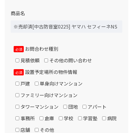
シュミレーション結果
設置に必要な寸法については室外寸法に加え、壁から5セ
商品名
ンチ以上、天井から6～8センチ程度の隙間が必要です。
月々のお支払金額
防音室用の電源は設置室の壁コンセントを使用します。コ
ンセントは防音室で隠れてしまわない位置から取る必要が
あります。
お問合わせ種別
（初回月のみ）お支払金額
必須
エアコンは付属しません。設置ご希望の場合はご相談下さ
見積依頼
その他の問い合わせ
い。（1.2畳以上に設置可能）
設置予定場所の物件情報
必須
税込お支払総額
納入に際し、マンション・ビル側への許可申請や、近隣と
戸建
単身向けマンション
の折衝はお客様側にて実施をお願い致します。当社側で関
ファミリー向けマンション
係書類作成及び提出、近隣への挨拶廻りや許可取り、住民
実質年率%
説明会の実施、防災設備等の現地打合せ、ハウスメーカー
タワーマンション
団地
アパート
やゼネコン等との打合せ等が必要となる場合や、お客様以
事務所
倉庫
学校
学習塾
病院
外の施工業者との契約（下請）となる場合は、別途諸経費
店舗
その他
が必要です。