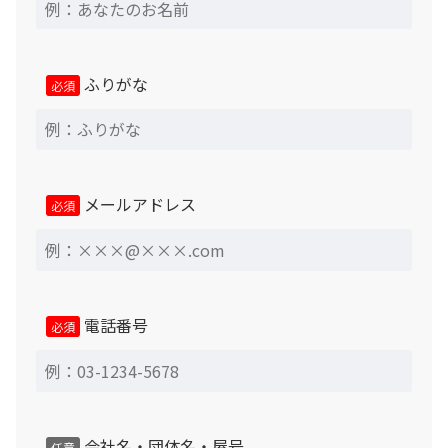
く）
近畿圏以外の遠隔地の場合、保証期間を問わず、補修等の
対応には出張諸経費が必要となります。
ふりがな
必須
「ジャンク品」については原則的に現状渡し品となりま
す。商品が問題なく使用できる状態にある事は確認済です
が、キズや汚れ等についてはお客様ご自身でのご対応をお
願い致します。
メールアドレス
必須
返品・交換・キャンセルについて
原則として、中古商品のためキズや汚れ等による返品、遮
音性能や室内音場についての主観的印象・評価に基づく返
電話番号
必須
品、その他お客様のご都合による返品・キャンセルはお受
けできかねますので、あらかじめご了承ください。 但
し、以下の場合にのみ設置完了後7日以内まで返品させて
いただきます。
会社名・団体名・屋号
任意