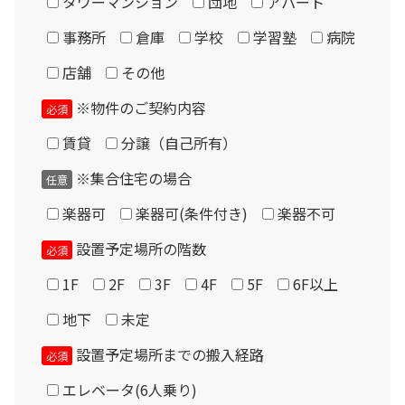
タワーマンション
団地
アパート
やゼネコン等との打合せ等が必要となる場合や、お客様以
事務所
倉庫
学校
学習塾
病院
外の施工業者との契約（下請）となる場合は、別途諸経費
店舗
その他
が必要です。
※物件のご契約内容
必須
Please enter the security code
現品について
賃貸
分譲（自己所有）
6 + 1 =
掲載商品は中古品のため多少の汚れ・傷などが有る場合が
※集合住宅の場合
任意
あります。梱包した状態で倉庫保管しておりますので、組
立状態での展示は行っておりません。
楽器可
楽器可(条件付き)
楽器不可
保守部品についてはメーカー生産完了となっている場合が
設置予定場所の階数
必須
あります。製品の特性上、遮音パネル及び音場パネルのク
1F
2F
3F
4F
5F
6F以上
ロス張替はできません。
地下
未定
設置場所に応じてドア・換気扇・FIX窓・音場パネル類の
設置予定場所までの搬入経路
必須
位置変更が可能ですが、モデルによって制限があります。
エレベータ(6人乗り)
ドアの開き方向（内外／左右）の変更はできません。