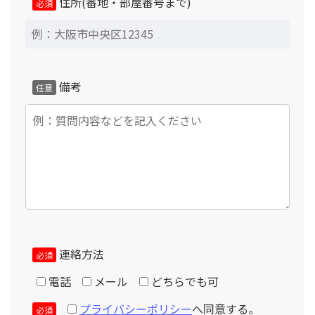
住所(番地・部屋番号まで)
必須
当社による下見を希望されず、納品当日に予定場所が設置
不可である事が判明した場合、引取引取運賃や出張費等の
キャンセル料金が発生致します。
納品日より3日前以降にキャンセルご希望の場合、総額の
備考
任意
10%と転用できない部材代金相当額のキャンセル料金が
発生致します。
個人情報の取扱いについて
お客様からご提供頂きました個人情報は適切に管理され、
当社と運送組立工事を請け負う業者のみ使用させて頂きま
す。法令に基づき裁判所・警察等公的機関から開示を求め
られた場合を除き、第三者へ提供することはありません。
連絡方法
必須
電話
メール
どちらでも可
プライバシーポリシー
へ同意する。
必須