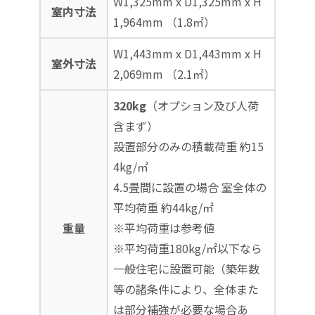
W1,325mm x D1,325mm x H
室内寸法
1,964mm （1.8㎡）
W1,443mm x D1,443mm x H
室外寸法
2,069mm （2.1㎡）
320kg
（オプション及び人荷
含まず）
設置部分のみの積載荷重 約15
4kg/㎡
4.5畳間に設置の場合 室全体の
平均荷重 約44kg/㎡
重量
※平均荷重は参考値
※平均荷重180kg/㎡以下なら
一般住宅に設置可能（築年数
等の諸条件により、全体また
は部分補強が必要な場合あ