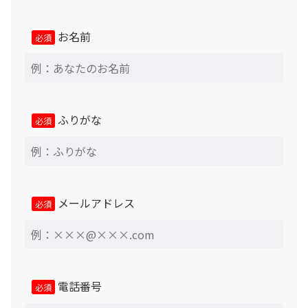
想定し得る使用状態、使用環境下において３か月以内に発
生した不良箇所については、当社にて現品確認のうえ無償
お名前
必須
対応致します。（中古照明器具 及び 中古換気扇を除
く）
近畿圏以外の遠隔地の場合、保証期間を問わず、補修等の
対応には出張諸経費が必要となります。
ふりがな
必須
「ジャンク品」については原則的に現状渡し品となりま
す。商品が問題なく使用できる状態にある事は確認済です
が、キズや汚れ等についてはお客様ご自身でのご対応をお
願い致します。
メールアドレス
必須
返品・交換・キャンセルについて
原則として、中古商品のためキズや汚れ等による返品、遮
音性能や室内音場についての主観的印象・評価に基づく返
電話番号
必須
品、その他お客様のご都合による返品・キャンセルはお受