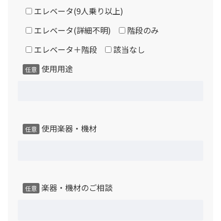
エレベータ(9人乗り以上)
「アビテックスミニ AUK・ANUK」には天井取付型の換気
扇が付属しますが、故障した場合は現行の壁掛式換気扇の
エレベータ(詳細不明)
階段のみ
追加取付が必要です。（有償対応）
エレベータ＋階段
該当なし
遮音性能「Dr値」「D値」は製品発売時のJIS規格に基づ
使用用途
任意
く測定・評価方法により、メーカー実験室での実測値に基
いた性能表示です。使用楽器・建物構造・設置環境等の条
件により本来の性能が発揮できない場合があり、遮音性能
を保証するものではありません。
使用楽器・機材
任意
製品によっては床の遮音性能が不足するモデルがありま
す。階下への遮音性能を高めたい場合はご相談下さい。
（有償対応）
楽器・機材のご相談
任意
保証について
本品は中古品のためメーカー保証はございませんが、通常