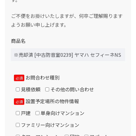
ボーナス月の加算金額
納入には原則として設置場所の事前下見が必要です。（区
ご不便をお掛けいたしますが、何卒ご理解賜ります
域等により出張費加算の場合あり）原則として近畿圏のみ
0
ようお願い申し上げます。
納入可能ですが、遠方の場合はご相談下さい。
ボーナス月の加算（上乗せ）金額をスライドして下さい（1万円単位）
シュミレーション結果
設置に必要な寸法については室外寸法に加え、壁から5セ
商品名
ンチ以上、天井から6～8センチ程度の隙間が必要です。
月々のお支払金額
防音室用の電源は設置室の壁コンセントを使用します。コ
ンセントは防音室で隠れてしまわない位置から取る必要が
あります。
お問合わせ種別
（初回月のみ）お支払金額
必須
エアコンは付属しません。設置ご希望の場合はご相談下さ
見積依頼
その他の問い合わせ
い。（1.2畳以上に設置可能）
設置予定場所の物件情報
必須
税込お支払総額
納入に際し、マンション・ビル側への許可申請や、近隣と
戸建
単身向けマンション
の折衝はお客様側にて実施をお願い致します。当社側で関
ファミリー向けマンション
係書類作成及び提出、近隣への挨拶廻りや許可取り、住民
実質年率%
説明会の実施、防災設備等の現地打合せ、ハウスメーカー