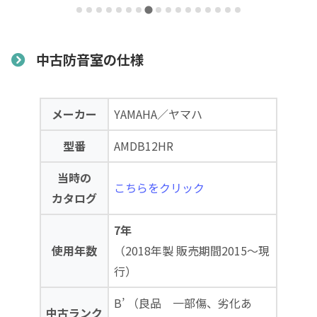
中古防音室の仕様
メーカー
YAMAHA／ヤマハ
型番
AMDB12HR
当時の
こちらをクリック
カタログ
7年
使用年数
（2018年製 販売期間2015～現
行）
B’ （良品 一部傷、劣化あ
中古ランク