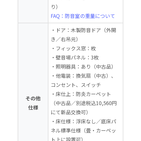
り）
FAQ：防音室の重量について
・ドア：木製防音ドア（外開
き／右吊元）
・フィックス窓：枚
・壁音場パネル：3枚
・照明器具：あり（中古品）
・他電装：換気扇（中古）、
コンセント、スイッチ
・床仕上：防炎カーペット
その他
（中古品／別途税込10,560円
仕様
にて新品交換可）
・床仕様：浮床なし／底床パ
ネル標準仕様（畳・カーペッ
ト上に設置可）