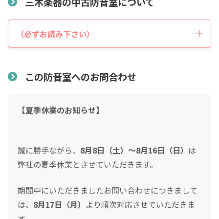
三木楽器の中古防音室について
税込価格合計
*
（必ずお読み下さい）
表示価格について
防音室の税込総額をご確認のうえ入力して下さい ※必須
価格には中古品本体価格、基本運送組立費、消費税額を含
この防音室へのお問合わせ
頭金
んでおります。設置場所の諸条件により、エアコン工事・
付帯工事・追加資材・防災工事・追加運送費等の諸費用が
0
0
【夏季休業のお知らせ】
発生する場合があります。
頭金の金額をスライドして下さい（1万円単位）
クレジットご利用金額
「新品当時の参考価格」は新品販売当時の本体価格、オプ
ション品、基本運送組立費、新品当時の消費税率を含んだ
誠に勝手ながら、
8月8日（土）～8月16日（日）
は
参考価格です。（ヤマハ「音レント」レンタル専用品番の
弊社の夏季休業とさせていただきます。
分割支払回数
*
場合、新品レンタル満了時に購入した場合の総額に当時の
期間中にいただきましたお問い合わせにつきまして
消費税率を含んだ参考価格）
は、
8月17日（月）
より順次対応させていただきま
ご希望の支払い回数を選択して下さい ※必須
設置について
す。