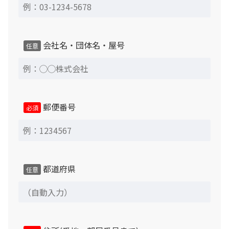
けできかねますので、あらかじめご了承ください。 但
し、以下の場合にのみ設置完了後7日以内まで返品させて
いただきます。
会社名・団体名・屋号
任意
1、商品に修復困難な不具合があった場合 2、ご注文商
品と異なる場合
郵便番号
必須
※返品時には必ず付属品が全て揃った状態が前提となりま
す。設置完了後商品到着後7日以内に弊社担当までメール
または電話にてその旨をお知らせください。返品可能期間
を過ぎた場合、理由の如何にかかわらず、返品をお受けで
都道府県
きなくなりますので、設置完了後すみやかにご確認お願い
任意
いたします。
中古商品のため交換対応はできませんので、あらかじめご
了承ください。