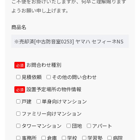
ご不便をお掛けいたしますが、何卒ご理解賜ります
0
ようお願い申し上げます。
ボーナス月の加算（上乗せ）金額をスライドして下さい（1万円単位）
シュミレーション結果
商品名
月々のお支払金額
お問合わせ種別
（初回月のみ）お支払金額
必須
見積依頼
その他の問い合わせ
設置予定場所の物件情報
必須
税込お支払総額
戸建
単身向けマンション
ファミリー向けマンション
実質年率%
タワーマンション
団地
アパート
事務所
倉庫
学校
学習塾
病院