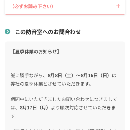
税込価格合計
*
（必ずお読み下さい）
表示価格について
防音室の税込総額をご確認のうえ入力して下さい ※必須
この防音室へのお問合わせ
頭金
0
0
【夏季休業のお知らせ】
頭金の金額をスライドして下さい（1万円単位）
クレジットご利用金額
誠に勝手ながら、
8月8日（土）～8月16日（日）
は
弊社の夏季休業とさせていただきます。
分割支払回数
*
期間中にいただきましたお問い合わせにつきまして
は、
8月17日（月）
より順次対応させていただきま
ご希望の支払い回数を選択して下さい ※必須
す。
設置について
ボーナス月の加算金額