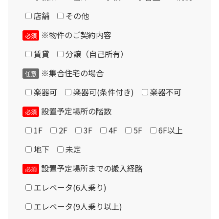
店舗
その他
※物件のご契約内容
必須
Please enter the security code
賃貸
分譲（自己所有）
5 + 6 =
※集合住宅の場合
任意
楽器可
楽器可(条件付き)
楽器不可
現品について
設置予定場所の階数
必須
1F
2F
3F
4F
5F
6F以上
地下
未定
設置予定場所までの搬入経路
必須
エレベータ(6人乗り)
エレベータ(9人乗り以上)