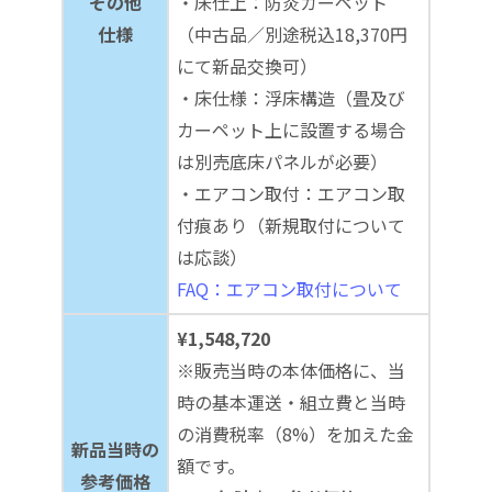
その他
・床仕上：防炎カーペット
仕様
（中古品／別途税込18,370円
にて新品交換可）
・床仕様：浮床構造（畳及び
カーペット上に設置する場合
は別売底床パネルが必要）
・エアコン取付：エアコン取
付痕あり（新規取付について
は応談）
FAQ：エアコン取付について
¥1,548,720
※販売当時の本体価格に、当
時の基本運送・組立費と当時
の消費税率（8%）を加えた金
新品当時の
額です。
参考価格