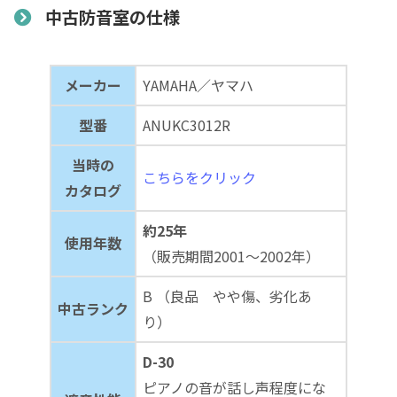
中古防音室の仕様
メーカー
YAMAHA／ヤマハ
型番
ANUKC3012R
当時の
こちらをクリック
カタログ
約25年
使用年数
（販売期間2001～2002年）
B （良品 やや傷、劣化あ
中古ランク
り）
D-30
ピアノの音が話し声程度にな