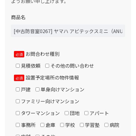
ようお願い申し上げます。
ボーナス月の加算（上乗せ）金額をスライドして下さい（1万円単位）
シュミレーション結果
商品名
月々のお支払金額
お問合わせ種別
（初回月のみ）お支払金額
必須
見積依頼
その他の問い合わせ
設置予定場所の物件情報
必須
税込お支払総額
戸建
単身向けマンション
ファミリー向けマンション
実質年率%
タワーマンション
団地
アパート
事務所
倉庫
学校
学習塾
病院