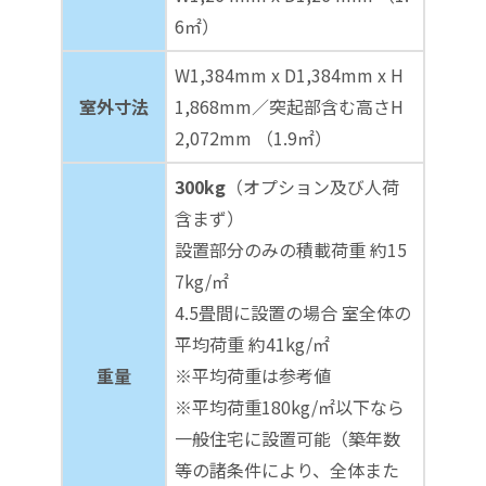
6㎡）
W1,384mm x D1,384mm x H
室外寸法
1,868mm／突起部含む高さH
2,072mm （1.9㎡）
300kg
（オプション及び人荷
含まず）
設置部分のみの積載荷重 約15
7kg/㎡
4.5畳間に設置の場合 室全体の
平均荷重 約41kg/㎡
重量
※平均荷重は参考値
※平均荷重180kg/㎡以下なら
一般住宅に設置可能（築年数
等の諸条件により、全体また