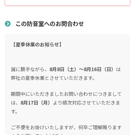
表示価格について
防音室の税込総額をご確認のうえ入力して下さい ※必須
この防音室へのお問合わせ
頭金
0
0
【夏季休業のお知らせ】
頭金の金額をスライドして下さい（1万円単位）
クレジットご利用金額
誠に勝手ながら、
8月8日（土）～8月16日（日）
は
弊社の夏季休業とさせていただきます。
分割支払回数
*
期間中にいただきましたお問い合わせにつきまして
は、
8月17日（月）
より順次対応させていただきま
ご希望の支払い回数を選択して下さい ※必須
す。
設置について
ボーナス月の加算金額
ご不便をお掛けいたしますが、何卒ご理解賜ります
0