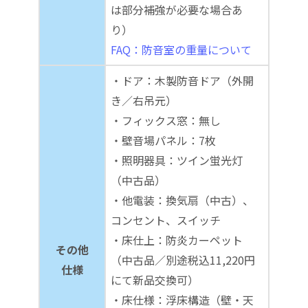
は部分補強が必要な場合あ
り）
FAQ：防音室の重量について
・ドア：木製防音ドア（外開
き／右吊元）
・フィックス窓：無し
・壁音場パネル：7枚
・照明器具：ツイン蛍光灯
（中古品）
・他電装：換気扇（中古）、
コンセント、スイッチ
・床仕上：防炎カーペット
その他
（中古品／別途税込11,220円
仕様
にて新品交換可）
・床仕様：浮床構造（壁・天