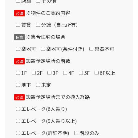
店舗
その他
※物件のご契約内容
必須
Please enter the security code
賃貸
分譲（自己所有）
9 + 7 =
※集合住宅の場合
任意
楽器可
楽器可(条件付き)
楽器不可
現品について
設置予定場所の階数
必須
1F
2F
3F
4F
5F
6F以上
地下
未定
設置予定場所までの搬入経路
必須
エレベータ(6人乗り)
エレベータ(9人乗り以上)
エレベータ(詳細不明)
階段のみ