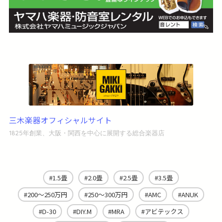
三木楽器オフィシャルサイト
1825年創業、大阪・関西を中心に展開する総合楽器店
1.5畳
2.0畳
2.5畳
3.5畳
200～250万円
250～300万円
AMC
ANUK
D-30
DIY.M
MRA
アビテックス