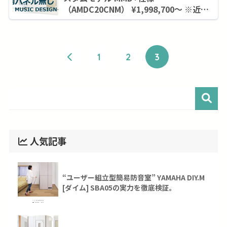
（AMDC20CNM） ¥1,998,700～ ※近畿
圏のみ
1
2
3
人気記事
“ユーザー組立型簡易防音室” YAMAHA DIY.M
[ダイム] SBA05の実力を徹底検証。