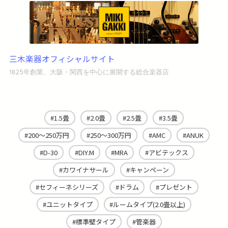
三木楽器オフィシャルサイト
1825年創業、大阪・関西を中心に展開する総合楽器店
1.5畳
2.0畳
2.5畳
3.5畳
200～250万円
250～300万円
AMC
ANUK
D-30
DIY.M
MRA
アビテックス
カワイナサール
キャンペーン
セフィーネシリーズ
ドラム
プレゼント
ユニットタイプ
ルームタイプ(2.0畳以上)
標準壁タイプ
管楽器