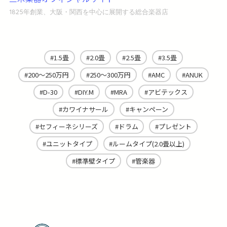
1825年創業、大阪・関西を中心に展開する総合楽器店
1.5畳
2.0畳
2.5畳
3.5畳
200～250万円
250～300万円
AMC
ANUK
D-30
DIY.M
MRA
アビテックス
カワイナサール
キャンペーン
セフィーネシリーズ
ドラム
プレゼント
ユニットタイプ
ルームタイプ(2.0畳以上)
標準壁タイプ
管楽器