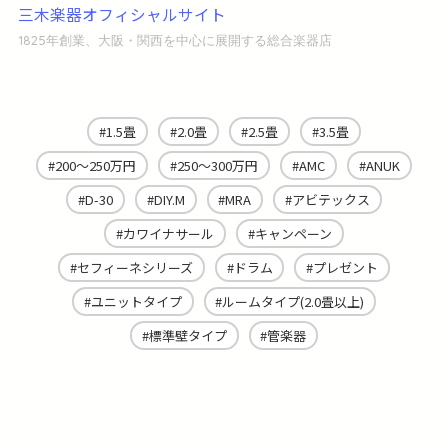
三木楽器オフィシャルサイト
1825年創業、大阪・関西を中心に展開する総合楽器店
1.5畳
2.0畳
2.5畳
3.5畳
200～250万円
250～300万円
AMC
ANUK
D-30
DIY.M
MRA
アビテックス
カワイナサール
キャンペーン
セフィーネシリーズ
ドラム
プレゼント
ユニットタイプ
ルームタイプ(2.0畳以上)
標準壁タイプ
管楽器