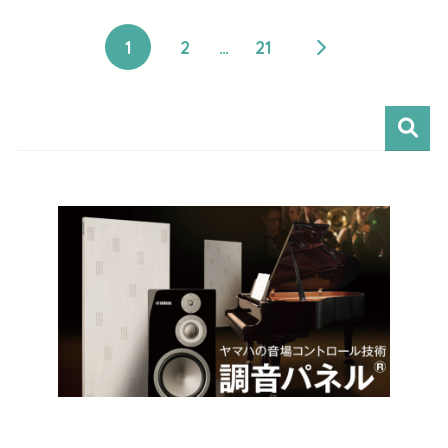
1
2
…
21