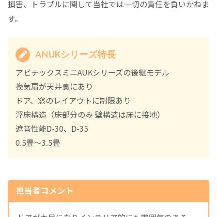
損害、トラブルに関して当社では一切の責任を負いかねま
す。
ANUKシリーズ特長
アビテックスミニAUKシリーズの後継モデル
換気扇が天井裏にあり
ドア、窓のレイアウトに制限あり
浮床構造（床部分のみ 壁構造は床に接地）
遮音性能D-30、D-35
0.5畳～3.5畳
担当者コメント
ドアが木目になりインテリア的にも雰囲気のある