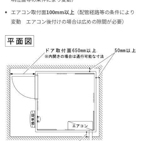
エアコン取付面
100mm以上
（配管経路等の条件により
変動 エアコン後付けの場合は広めの隙間が必要）
（初回月のみ）お支払金額
税込お支払総額
実質年率%
Please enter the security code
9 + 5 =