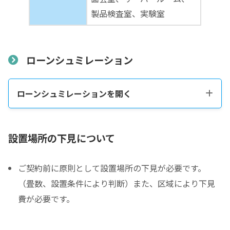
製品検査室、実験室
ローンシュミレーション
ローンシュミレーションを開く
税込販売価格をコピーする
設置場所の下見について
ご契約前に原則として設置場所の下見が必要です。
税込価格合計
*
（畳数、設置条件により判断）また、区域により下見
費が必要です。
防音室の税込総額をご確認のうえ入力して下さい ※必須
頭金