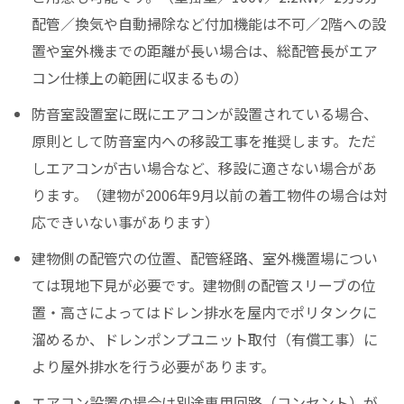
配管／換気や自動掃除など付加機能は不可／2階への設
置や室外機までの距離が長い場合は、総配管長がエア
コン仕様上の範囲に収まるもの）
防音室設置室に既にエアコンが設置されている場合、
原則として防音室内への移設工事を推奨します。ただ
しエアコンが古い場合など、移設に適さない場合があ
ります。（建物が2006年9月以前の着工物件の場合は対
応できいない事があります）
建物側の配管穴の位置、配管経路、室外機置場につい
ては現地下見が必要です。建物側の配管スリーブの位
置・高さによってはドレン排水を屋内でポリタンクに
溜めるか、ドレンポンプユニット取付（有償工事）に
より屋外排水を行う必要があります。
エアコン設置の場合は別途専用回路（コンセント）が