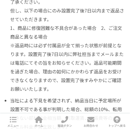
了承ください。
但し、以下の場合にのみ設置完了後7日以内まで返品さ
せていただきます。
1、商品に修復困難な不具合があった場合 2、ご注文
商品と異なる場合
※返品時には必ず付属品が全て揃った状態が前提とな
ります。設置完了後7日以内に弊社担当までメールまた
は電話にてその旨をお知らせください。返品可能期間
を過ぎた場合、理由の如何にかかわらず返品をお受け
できなくなりますので、設置完了後すみやかにご確認
お願いいたします。
当社による下見を希望されず、納品当日に予定場所が
設置不可である事が判明した場合、総額の10%、転用
できない部材代金相当額、引取運賃、出張費等のキャ
ンセル料金が発生致します。
メニュー
ホーム
電話ボタン
お問合わせ
トップへ戻る