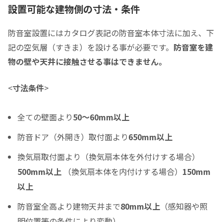
設置可能な建物側の寸法・条件
0
0
頭金の金額をスライドして下さい（1万円単位）
防音室設置にはカタログ表記の防音室本体寸法に加え、下
クレジットご利用金額
記の空気層（すきま）を設ける事が必要です。
防音室を建
物の壁や天井に接触させる事はできません。
<
寸法条件
>
分割支払回数
*
全ての壁面より
50～60mm以上
ご希望の支払い回数を選択して下さい ※必須
防音ドア（外開き）取付面より
650mm以上
ボーナス月の加算金額
換気扇取付面より（換気扇本体を外付けする場合）
0
500mm以上
（換気扇本体を内付けする場合）
150mm
ボーナス月の加算（上乗せ）金額をスライドして下さい（1万円単位）
以上
シュミレーション結果
防音室全高より建物天井まで
80mm以上
（感知器や照
月々のお支払金額
明位置等の条件により変動）