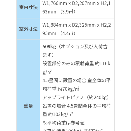
W1,766mm x D2,207mm x H2,1
室内寸法
63mm （3.9㎡）
W1,884mm x D2,325mm x H2,2
室外寸法
95mm （4.4㎡）
509kg
（オプション及び人荷含
まず）
設置部分のみの積載荷重 約116k
g/㎡
4.5畳間に設置の場合 室全体の平
均荷重 約70kg/㎡
アップライトピアノ（約240kg）
重量
設置の場合 4.5畳間全体の平均荷
重 約103kg/㎡
※平均荷重は参考値