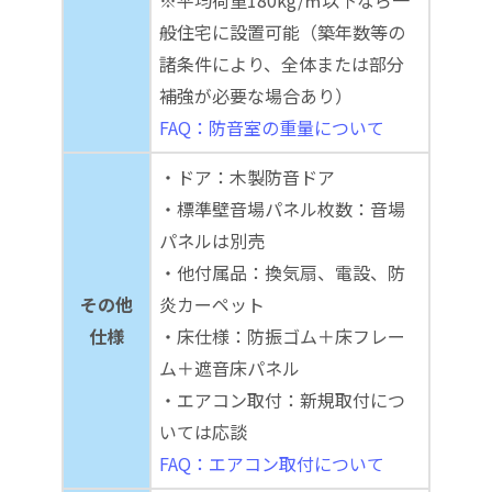
※平均荷重180kg/㎡以下なら一
般住宅に設置可能（築年数等の
諸条件により、全体または部分
補強が必要な場合あり）
FAQ：防音室の重量について
・ドア：木製防音ドア
・標準壁音場パネル枚数：音場
パネルは別売
・他付属品：換気扇、電設、防
その他
炎カーペット
仕様
・床仕様：防振ゴム＋床フレー
ム＋遮音床パネル
・エアコン取付：新規取付につ
いては応談
FAQ：エアコン取付について