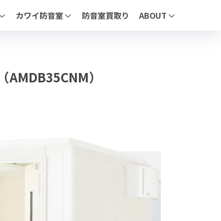
カワイ防音室
防音室買取り
ABOUT
リーズについて
「ナサール」| ユニットタイプ防音室
MIKI MUSIC DESIGN+
」 | ユニットタイプ防音室
「サイエンス ナサール (業務用)」 | 医療・研究・産業用 不燃仕
展示施設
AFE」| 自由設計防音室
よくあるお問合せ
お問合わせ
ージ】
（業務用）」医療・研究・産業用 不燃仕様モデル
（AMDB35CNM）
・鉄製・スライド）
せ