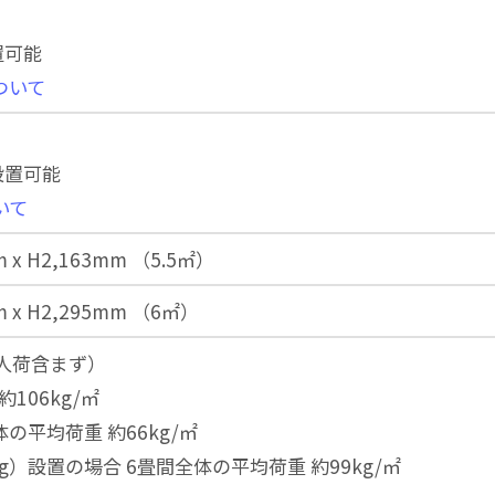
置可能
ついて
設置可能
いて
m x H2,163mm （5.5㎡）
m x H2,295mm （6㎡）
人荷含まず）
106kg/㎡
の平均荷重 約66kg/㎡
g）設置の場合 6畳間全体の平均荷重 約99kg/㎡