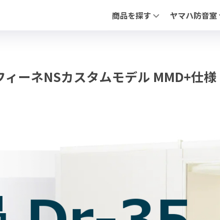
商品を探す
ヤマハ防音室
全ての防音室（新品・中古）
アビテックスシ
中古 防音室
「セフィーネNS
防音ドア
「フリータイプ 
PIANO FLOAT【ピアノ防振ステ
「不燃ユニット
ハ セフィーネNSカスタムモデル MMD+仕様
防音ドア（木製
調音パネル
よくあるお問合