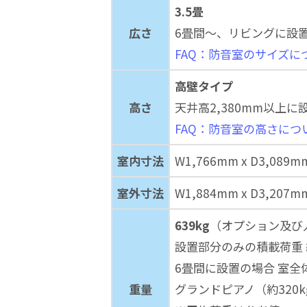
3.5畳
広さ
6畳間～、リビングに設
FAQ：防音室のサイズに
高壁タイプ
高さ
天井高2,380mm以上に
FAQ：防音室の高さにつ
室内寸法
W1,766mm x D3,089m
室外寸法
W1,884mm x D3,207m
639kg
（オプション及び
設置部分のみの積載荷重 約
6畳間に設置の場合 室全体
重量
グランドピアノ（約320k