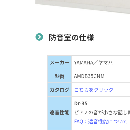
防音室の仕様
メーカー
YAMAHA／ヤマハ
型番
AMDB35CNM
カタログ
こちらをクリック
Dr-35
遮音性能
ピアノの音が小さな話し
FAQ：遮音性能について