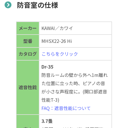
防音室の仕様
メーカー
KAWAI／カワイ
型番
MHSX22-26 Hi
カタログ
こちらをクリック
Dr-35
防音ルームの壁から外へ1m離れ
た位置に立った時、ピアノの音
遮音性能
が小さな声程度に。(開口部遮音
性能T-3)
FAQ：遮音性能について
3.7畳