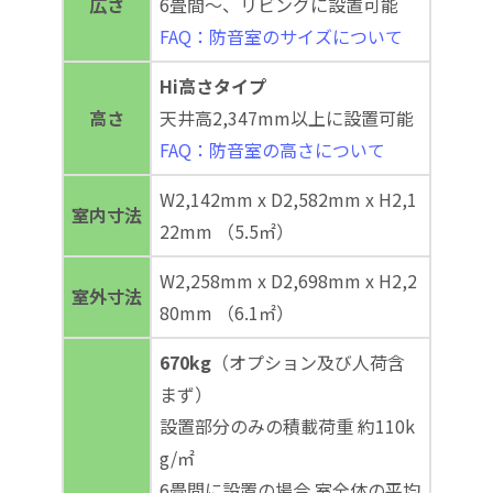
広さ
6畳間～、リビングに設置可能
FAQ：防音室のサイズについて
Hi高さタイプ
高さ
天井高2,347mm以上に設置可能
FAQ：防音室の高さについて
W2,142mm x D2,582mm x H2,1
室内寸法
22mm （5.5㎡）
W2,258mm x D2,698mm x H2,2
室外寸法
80mm （6.1㎡）
670kg
（オプション及び人荷含
まず）
設置部分のみの積載荷重 約110k
g/㎡
6畳間に設置の場合 室全体の平均