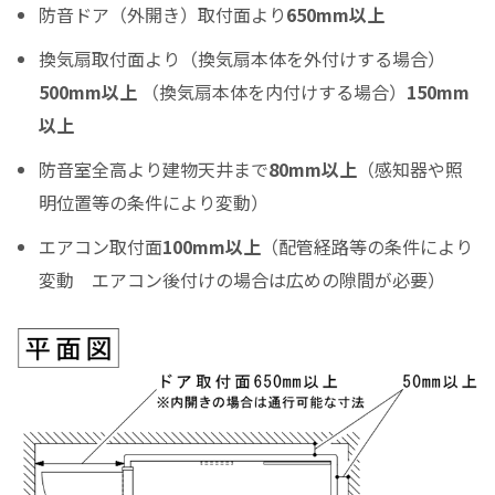
防音ドア（外開き）取付面より
650mm以上
ボーナス月の加算金額
換気扇取付面より（換気扇本体を外付けする場合）
0
500mm以上
（換気扇本体を内付けする場合）
150mm
ボーナス月の加算（上乗せ）金額をスライドして下さい（1万円単位）
以上
シュミレーション結果
防音室全高より建物天井まで
80mm以上
（感知器や照
月々のお支払金額
明位置等の条件により変動）
エアコン取付面
100mm以上
（配管経路等の条件により
変動 エアコン後付けの場合は広めの隙間が必要）
（初回月のみ）お支払金額
税込お支払総額
実質年率%