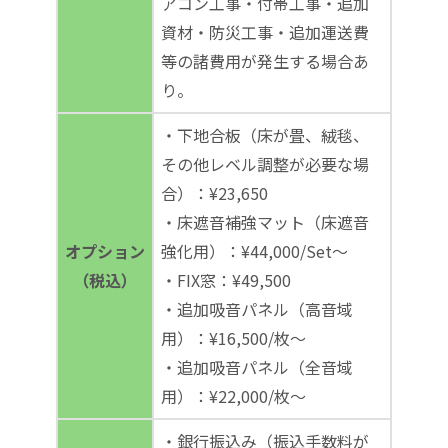
アコン工事・付帯工事・追加
資材・防災工事・追加運送費
等の諸費用が発生する場合あ
り。
・下地合板（床が畳、絨毯、
その他レベル調整が必要な場
合）：¥23,650
・床遮音補強マット（床遮音
オプション
強化用）：¥44,000/Set～
（税込）
・FIX窓：¥49,500
・追加吸音パネル（高音域
用）：¥16,500/枚～
・追加吸音パネル（全音域
用）：¥22,000/枚～
・銀行振込み（振込手数料が