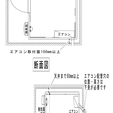
Please enter the security code
8 + 3 =