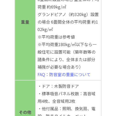
荷重 約69kg/㎡
グランドピアノ（約320kg）設置
重量
の場合 6畳間全体の平均荷重 約1
02kg/㎡
※平均荷重は参考値
※平均荷重180kg/㎡以下なら一
般住宅に設置可能（築年数等の
諸条件により、全体または部分
補強が必要な場合あり）
FAQ：防音室の重量について
・ドア：木製防音ドア
・標準吸音パネル枚数：高音域
用4枚、全音域用2枚
・他付属品：照明、換気扇、電
その他