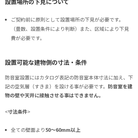
設置場所の下見について
ご契約前に原則として設置場所の下見が必要です。
税込価格合計
*
（畳数、設置条件により判断）また、区域により下見
費が必要です。
防音室の税込総額をご確認のうえ入力して下さい ※必須
頭金
設置可能な建物側の寸法・条件
0
0
頭金の金額をスライドして下さい（1万円単位）
防音室設置にはカタログ表記の防音室本体寸法に加え、下
クレジットご利用金額
記の空気層（すきま）を設ける事が必要です。
防音室を建
物の壁や天井に接触させる事はできません。
<
寸法条件
>
分割支払回数
*
全ての壁面より
50～60mm以上
ご希望の支払い回数を選択して下さい ※必須