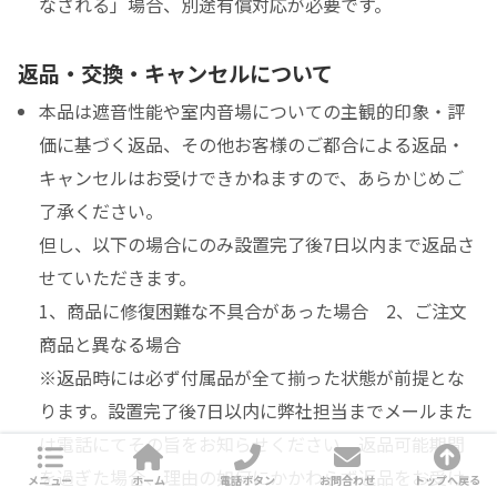
なされる」場合、別途有償対応が必要です。
返品・交換・キャンセルについて
本品は遮音性能や室内音場についての主観的印象・評
価に基づく返品、その他お客様のご都合による返品・
キャンセルはお受けできかねますので、あらかじめご
了承ください。
但し、以下の場合にのみ設置完了後7日以内まで返品さ
せていただきます。
1、商品に修復困難な不具合があった場合 2、ご注文
商品と異なる場合
※返品時には必ず付属品が全て揃った状態が前提とな
ります。設置完了後7日以内に弊社担当までメールまた
は電話にてその旨をお知らせください。返品可能期間
を過ぎた場合、理由の如何にかかわらず返品をお受け
メニュー
ホーム
電話ボタン
お問合わせ
トップへ戻る