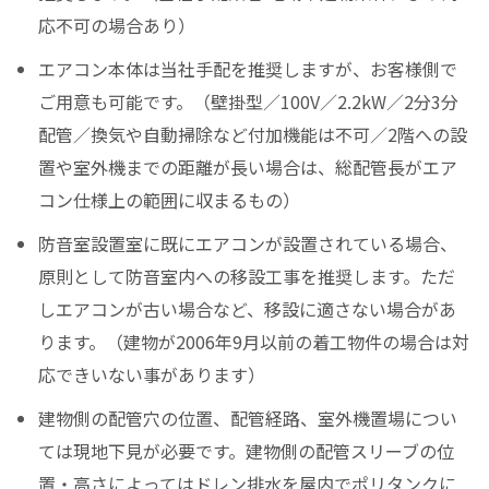
応不可の場合あり）
エアコン本体は当社手配を推奨しますが、お客様側で
ご用意も可能です。（壁掛型／100V／2.2kW／2分3分
配管／換気や自動掃除など付加機能は不可／2階への設
置や室外機までの距離が長い場合は、総配管長がエア
コン仕様上の範囲に収まるもの）
防音室設置室に既にエアコンが設置されている場合、
原則として防音室内への移設工事を推奨します。ただ
しエアコンが古い場合など、移設に適さない場合があ
ります。（建物が2006年9月以前の着工物件の場合は対
応できいない事があります）
建物側の配管穴の位置、配管経路、室外機置場につい
ては現地下見が必要です。建物側の配管スリーブの位
置・高さによってはドレン排水を屋内でポリタンクに