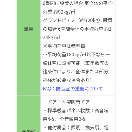
6畳間に設置の場合 室全体の平均
荷重 約92kg/㎡
グランドピアノ（約320kg）設置
重量
の場合 6畳間全体の平均荷重 約1
24kg/㎡
※平均荷重は参考値
※平均荷重180kg/㎡以下なら一
般住宅に設置可能（築年数等の
諸条件により、全体または部分
補強が必要な場合あり）
FAQ：防音室の重量について
・ドア：木製防音ドア
・標準吸音パネル枚数：高音域
用4枚、全音域用2枚
・他付属品：照明、換気扇、電
その他