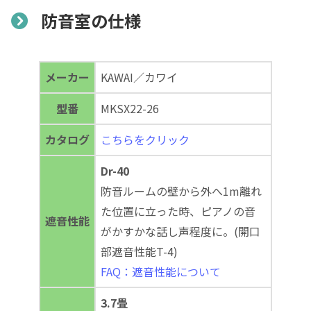
防音室の仕様
メーカー
KAWAI／カワイ
型番
MKSX22-26
カタログ
こちらをクリック
Dr-40
防音ルームの壁から外へ1m離れ
た位置に立った時、ピアノの音
遮音性能
がかすかな話し声程度に。(開口
部遮音性能T-4)
FAQ：遮音性能について
3.7畳