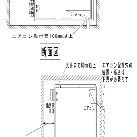
Please enter the security code
2 + 1 =