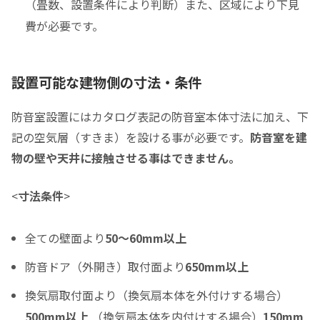
（畳数、設置条件により判断）また、区域により下見
費が必要です。
防音室の税込総額をご確認のうえ入力して下さい ※必須
頭金
設置可能な建物側の寸法・条件
0
0
頭金の金額をスライドして下さい（1万円単位）
防音室設置にはカタログ表記の防音室本体寸法に加え、下
クレジットご利用金額
記の空気層（すきま）を設ける事が必要です。
防音室を建
物の壁や天井に接触させる事はできません。
<
寸法条件
>
分割支払回数
*
全ての壁面より
50～60mm以上
ご希望の支払い回数を選択して下さい ※必須
防音ドア（外開き）取付面より
650mm以上
ボーナス月の加算金額
換気扇取付面より（換気扇本体を外付けする場合）
0
500mm以上
（換気扇本体を内付けする場合）
150mm