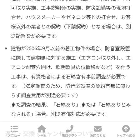
可取り実施、工事説明会の実施、防災設備等の現地打
合せ、ハウスメーカーやゼネコン等との打合せ、お客
様以外の業者との契約（下請契約）となる場合は、別
途諸経費が必要です。
建物が2006年9月以前の着工物件の場合、防音室設置
に際して建物側に対する施工（エアコン取り外し、エ
アコン配管穴開け、照明器具の位置移動など）を伴う
工事は、有資格者による石綿含有事前調査が必要で
す。（法定調査のため、防音室設置の契約有無に関わ
らず調査費用が別途必要です）
また調査の結果、「石綿あり」または「石綿ありとみ
なされる」場合、別途有償対応が必要です。
返品・交換・キャンセルについて
メニュー
ホーム
電話ボタン
お問合わせ
トップへ戻る