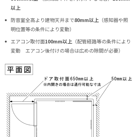
ボーナス月の加算（上乗せ）金額をスライドして下さい（1万円単位）
以上
シュミレーション結果
防音室全高より建物天井まで
80mm以上
（感知器や照
月々のお支払金額
明位置等の条件により変動）
エアコン取付面
100mm以上
（配管経路等の条件により
変動 エアコン後付けの場合は広めの隙間が必要）
（初回月のみ）お支払金額
税込お支払総額
実質年率%