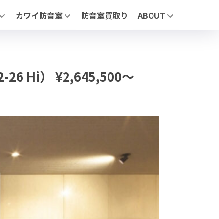
カワイ防音室
防音室買取り
ABOUT
リーズについて
「ナサール」| ユニットタイプ防音室
MIKI MUSIC DESIGN+
」 | ユニットタイプ防音室
「サイエンス ナサール (業務用)」 | 医療・研究・産業用 不燃仕
展示施設
AFE」| 自由設計防音室
よくあるお問合せ
お問合わせ
ージ】
（業務用）」医療・研究・産業用 不燃仕様モデル
 Hi） ¥2,645,500～
・鉄製・スライド）
せ