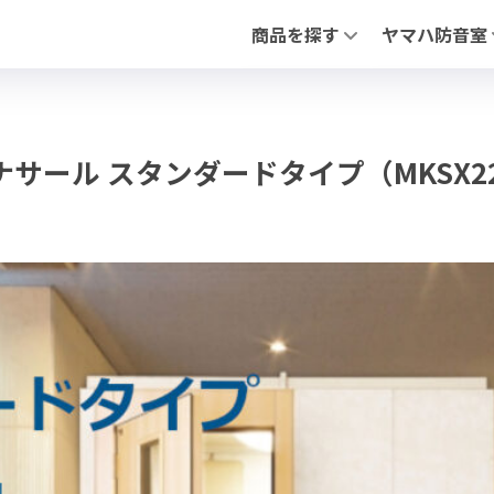
商品を探す
ヤマハ防音室
全ての防音室（新品・中古）
アビテックスシ
中古 防音室
「セフィーネNS
防音ドア
「フリータイプ 
PIANO FLOAT【ピアノ防振ステ
「不燃ユニット
イ ナサール スタンダードタイプ（MKSX22-26
防音ドア（木製
調音パネル
よくあるお問合