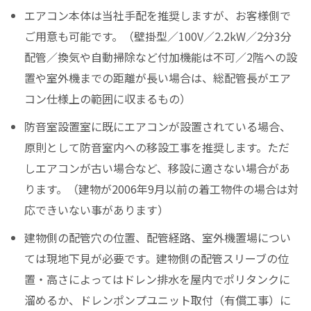
エアコン本体は当社手配を推奨しますが、お客様側で
ご用意も可能です。（壁掛型／100V／2.2kW／2分3分
配管／換気や自動掃除など付加機能は不可／2階への設
置や室外機までの距離が長い場合は、総配管長がエア
コン仕様上の範囲に収まるもの）
防音室設置室に既にエアコンが設置されている場合、
原則として防音室内への移設工事を推奨します。ただ
しエアコンが古い場合など、移設に適さない場合があ
ります。（建物が2006年9月以前の着工物件の場合は対
応できいない事があります）
建物側の配管穴の位置、配管経路、室外機置場につい
ては現地下見が必要です。建物側の配管スリーブの位
置・高さによってはドレン排水を屋内でポリタンクに
溜めるか、ドレンポンプユニット取付（有償工事）に