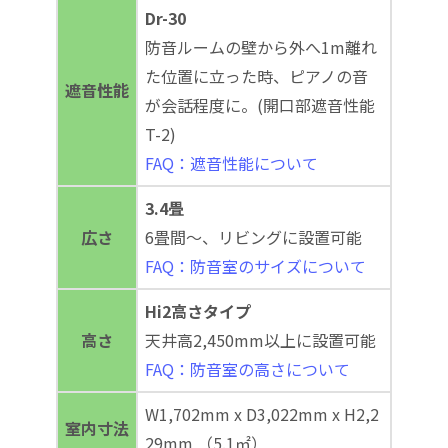
Dr-30
防音ルームの壁から外へ1m離れ
た位置に立った時、ピアノの音
遮音性能
が会話程度に。(開口部遮音性能
T-2)
FAQ：遮音性能について
3.4畳
広さ
6畳間～、リビングに設置可能
FAQ：防音室のサイズについて
Hi2高さタイプ
高さ
天井高2,450mm以上に設置可能
FAQ：防音室の高さについて
W1,702mm x D3,022mm x H2,2
室内寸法
29mm （5.1㎡）