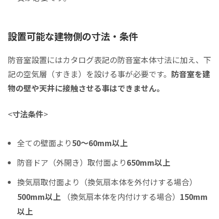
防音室の税込総額をご確認のうえ入力して下さい ※必須
頭金
設置可能な建物側の寸法・条件
0
0
頭金の金額をスライドして下さい（1万円単位）
防音室設置にはカタログ表記の防音室本体寸法に加え、下
クレジットご利用金額
記の空気層（すきま）を設ける事が必要です。
防音室を建
物の壁や天井に接触させる事はできません。
<
寸法条件
>
分割支払回数
*
全ての壁面より
50～60mm以上
ご希望の支払い回数を選択して下さい ※必須
防音ドア（外開き）取付面より
650mm以上
ボーナス月の加算金額
換気扇取付面より（換気扇本体を外付けする場合）
0
500mm以上
（換気扇本体を内付けする場合）
150mm
ボーナス月の加算（上乗せ）金額をスライドして下さい（1万円単位）
以上
シュミレーション結果