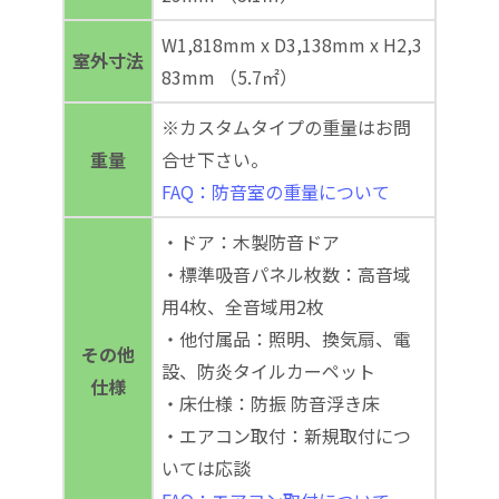
W1,818mm x D3,138mm x H2,3
室外寸法
83mm （5.7㎡）
※カスタムタイプの重量はお問
重量
合せ下さい。
FAQ：防音室の重量について
・ドア：木製防音ドア
・標準吸音パネル枚数：高音域
用4枚、全音域用2枚
・他付属品：照明、換気扇、電
その他
設、防炎タイルカーペット
仕様
・床仕様：防振 防音浮き床
・エアコン取付：新規取付につ
いては応談