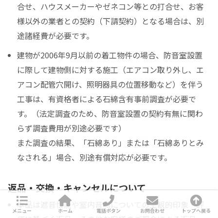
合せ、ハウスメーカーやゼネコン等との打合せ、お客
様以外の業者との契約（下請契約）となる場合は、別
途諸経費が必要です。
建物が2006年9月以前の着工物件の場合、防音室設置
に際して建物側に対する施工（エアコン取り外し、エ
アコン配管穴開け、照明器具の位置移動など）を伴う
工事は、有資格者による石綿含有事前調査が必要で
す。（法定調査のため、防音室設置の契約有無に関わ
らず調査費用が別途必要です）
また調査の結果、「石綿あり」または「石綿ありとみ
なされる」場合、別途有償対応が必要です。
返品・交換・キャンセルについて
本品は遮音性能や室内音場についての主観的印象・評
メニュー
ホーム
電話ボタン
お問合わせ
トップへ戻る