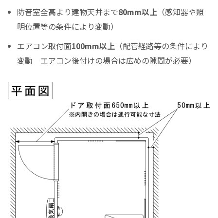
防音室全高より建物天井まで
80mm以上
（感知器や照
月々のお支払金額
明位置等の条件により変動）
エアコン取付面
100mm以上
（配管経路等の条件により
変動 エアコン後付けの場合は広めの隙間が必要）
（初回月のみ）お支払金額
税込お支払総額
実質年率%