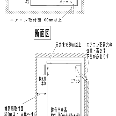
Please enter the security code
3 + 6 =