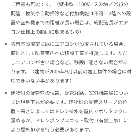
ご用意も可能です。（壁掛型／100V／2.2kW／2分3分
配管／換気や自動掃除など付加機能は不可／2階への設
置や室外機までの距離が長い場合は、総配管長がエア
コン仕様上の範囲に収まるもの）
防音室設置室に既にエアコンが設置されている場合、
原則として防音室内への移設工事を推奨します。ただ
しエアコンが古い場合など、移設に適さない場合があ
ります。（建物が2006年9月以前の着工物件の場合は対
応できいない事があります）
建物側の配管穴の位置、配管経路、室外機置場につい
ては現地下見が必要です。建物側の配管スリーブの位
置・高さによってはドレン排水を屋内でポリタンクに
溜めるか、ドレンポンプユニット取付（有償工事）に
より屋外排水を行う必要があります。