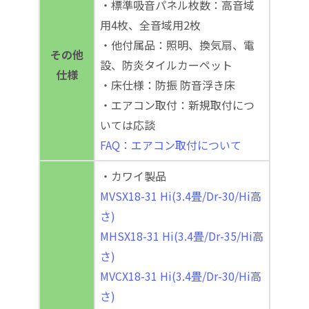
・標準吸音パネル枚数：高音域
用4枚、全音域用2枚
・他付属品：照明、換気扇、電
その他
設、防炎タイルカーペット
仕様
・床仕様：防振 防音浮き床
・エアコン取付：新規取付につ
いては応談
FAQ：エアコン取付について
・カワイ製品
MVSX18-31 Hi(3.4畳/Dr-30/Hi高
さ)
MHSX18-31 Hi(3.4畳/Dr-35/Hi高
さ)
MVCX18-31 Hi(3.4畳/Dr-30/Hi高
さ)