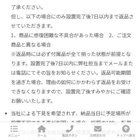
了承ください。
但し、以下の場合にのみ設置完了後7日以内まで返品さ
せていただきます。
1、商品に修復困難な不具合があった場合 2、ご注文
商品と異なる場合
※返品時には必ず付属品が全て揃った状態が前提とな
ります。設置完了後7日以内に弊社担当までメールまた
は電話にてその旨をお知らせください。返品可能期間
を過ぎた場合、理由の如何にかかわらず返品をお受け
できなくなりますので、設置完了後すみやかにご確認
お願いいたします。
当社による下見を希望されず、納品当日に予定場所が
設置不可である事が判明した場合、総額の10%、転用
できない部材代金相当額、引取運賃、出張費等のキャ
メニュー
ホーム
電話ボタン
お問合わせ
トップへ戻る