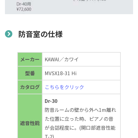
防音室の仕様
メーカー
KAWAI／カワイ
型番
MVSX18-31 Hi
カタログ
こちらをクリック
Dr-30
防音ルームの壁から外へ1m離れ
た位置に立った時、ピアノの音
遮音性能
が会話程度に。(開口部遮音性能
T-2)