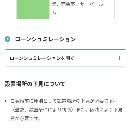
業、面会室、サーバールー
ム
ローンシュミレーション
ローンシュミレーションを開く
税込販売価格をコピーする
設置場所の下見について
ご契約前に原則として設置場所の下見が必要です。
税込価格合計
*
（畳数、設置条件により判断）また、区域により下見
費が必要です。
防音室の税込総額をご確認のうえ入力して下さい ※必須