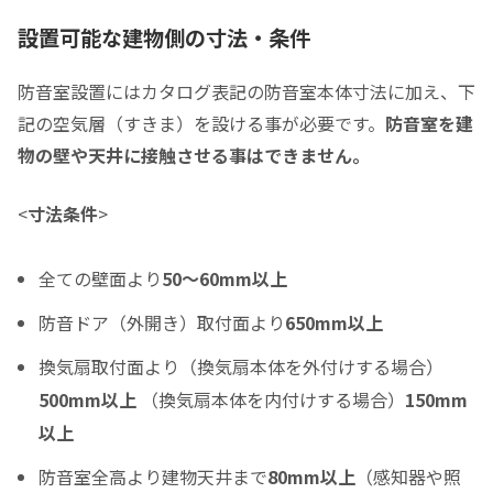
頭金
設置可能な建物側の寸法・条件
0
0
頭金の金額をスライドして下さい（1万円単位）
防音室設置にはカタログ表記の防音室本体寸法に加え、下
クレジットご利用金額
記の空気層（すきま）を設ける事が必要です。
防音室を建
物の壁や天井に接触させる事はできません。
<
寸法条件
>
分割支払回数
*
全ての壁面より
50～60mm以上
ご希望の支払い回数を選択して下さい ※必須
防音ドア（外開き）取付面より
650mm以上
ボーナス月の加算金額
換気扇取付面より（換気扇本体を外付けする場合）
0
500mm以上
（換気扇本体を内付けする場合）
150mm
ボーナス月の加算（上乗せ）金額をスライドして下さい（1万円単位）
以上
シュミレーション結果
防音室全高より建物天井まで
80mm以上
（感知器や照