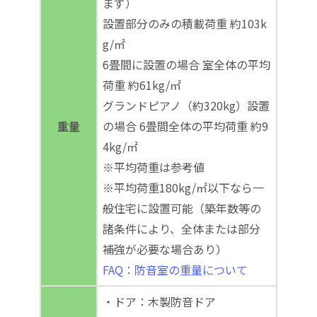
まず）
設置部分のみの積載荷重 約103k
g/㎡
6畳間に設置の場合 室全体の平均
荷重 約61kg/㎡
グランドピアノ（約320kg）設置
重量
の場合 6畳間全体の平均荷重 約9
4kg/㎡
※平均荷重は参考値
※平均荷重180kg/㎡以下なら一
般住宅に設置可能（築年数等の
諸条件により、全体または部分
補強が必要な場合あり）
FAQ：防音室の重量について
・ドア：木製防音ドア