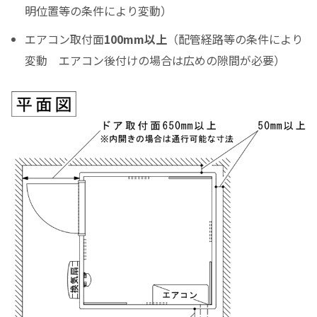
月々のお支払金額
明位置等の条件により変動）
エアコン取付面
100mm以上
（配管経路等の条件により
変動 エアコン後付けの場合は広めの隙間が必要）
（初回月のみ）お支払金額
税込お支払総額
実質年率%
Please enter the security code