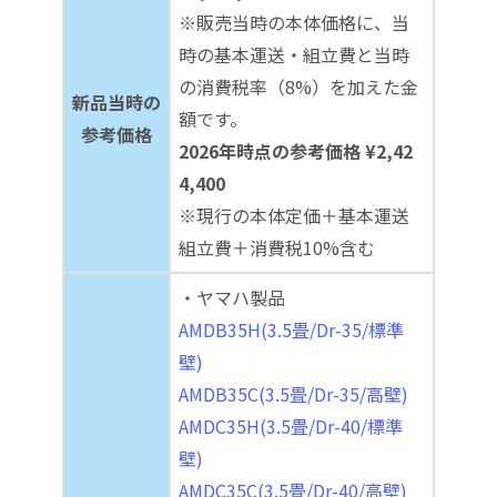
※販売当時の本体価格に、当
時の基本運送・組立費と当時
の消費税率（8%）を加えた金
新品当時の
額です。
参考価格
2026年時点の参考価格 ¥2,42
4,400
※現行の本体定価＋基本運送
組立費＋消費税10%含む
・ヤマハ製品
AMDB35H(3.5畳/Dr-35/標準
壁)
AMDB35C(3.5畳/Dr-35/高壁)
AMDC35H(3.5畳/Dr-40/標準
壁)
AMDC35C(3.5畳/Dr-40/高壁)