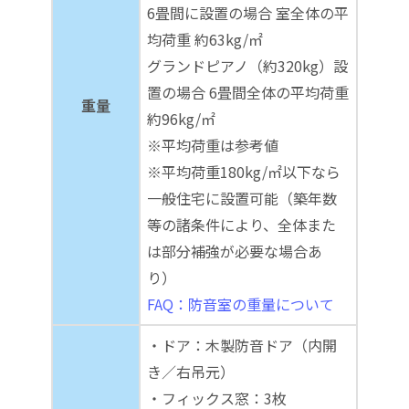
6畳間に設置の場合 室全体の平
均荷重 約63kg/㎡
グランドピアノ（約320kg）設
置の場合 6畳間全体の平均荷重
重量
約96kg/㎡
※平均荷重は参考値
※平均荷重180kg/㎡以下なら
一般住宅に設置可能（築年数
等の諸条件により、全体また
は部分補強が必要な場合あ
り）
FAQ：防音室の重量について
・ドア：木製防音ドア（内開
き／右吊元）
・フィックス窓：3枚