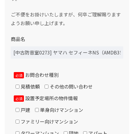
設置について
ボーナス月の加算金額
ご不便をお掛けいたしますが、何卒ご理解賜ります
0
ようお願い申し上げます。
ボーナス月の加算（上乗せ）金額をスライドして下さい（1万円単位）
シュミレーション結果
商品名
月々のお支払金額
お問合わせ種別
（初回月のみ）お支払金額
必須
見積依頼
その他の問い合わせ
設置予定場所の物件情報
必須
税込お支払総額
戸建
単身向けマンション
ファミリー向けマンション
実質年率%
タワーマンション
団地
アパート