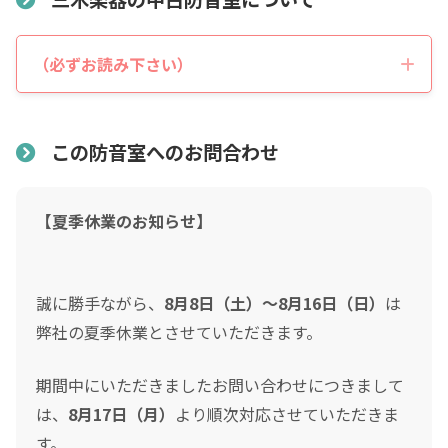
税込価格合計
*
（必ずお読み下さい）
表示価格について
防音室の税込総額をご確認のうえ入力して下さい ※必須
この防音室へのお問合わせ
頭金
0
0
【夏季休業のお知らせ】
頭金の金額をスライドして下さい（1万円単位）
クレジットご利用金額
誠に勝手ながら、
8月8日（土）～8月16日（日）
は
弊社の夏季休業とさせていただきます。
分割支払回数
*
期間中にいただきましたお問い合わせにつきまして
は、
8月17日（月）
より順次対応させていただきま
ご希望の支払い回数を選択して下さい ※必須
す。