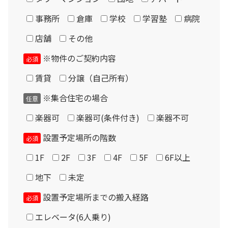
事務所
倉庫
学校
学習塾
病院
店舗
その他
※物件のご契約内容
必須
Please enter the security code
賃貸
分譲（自己所有）
7 + 6 =
※集合住宅の場合
任意
楽器可
楽器可(条件付き)
楽器不可
現品について
設置予定場所の階数
必須
1F
2F
3F
4F
5F
6F以上
地下
未定
設置予定場所までの搬入経路
必須
エレベータ(6人乗り)