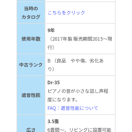
当時の
こちらをクリック
カタログ
9年
使用年数
（2017年製 販売期間2015～現
行）
B （良品 やや傷、劣化あ
中古ランク
り）
Dr-35
ピアノの音が小さな話し声程
遮音性能
度になります。
FAQ：遮音性能について
3.5畳
広さ
6畳間～、リビングに設置可能