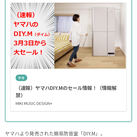
参考
（速報）ヤマハDIY.Mのセール情報！（情報解
禁）
MIKI MUSIC DESIGN+
ヤマハより発売された簡易防音室「DIY.M」。