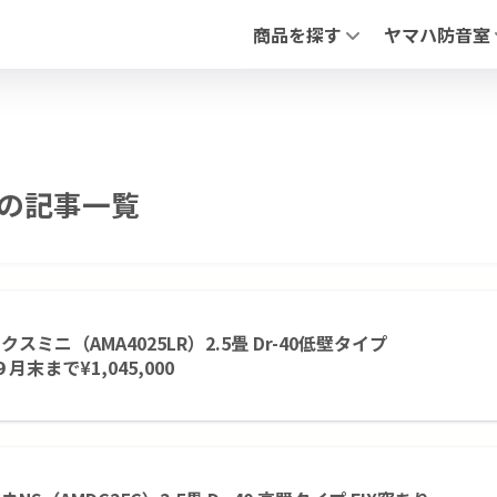
商品を探す
ヤマハ防音室
全ての防音室（新品・中古）
アビテックスシ
中古 防音室
「セフィーネNS
防音ドア
「フリータイプ 
PIANO FLOAT【ピアノ防振ステ
「不燃ユニット
防音ドア（木製
の記事一覧
調音パネル
よくあるお問合
クスミニ（AMA4025LR）2.5畳 Dr-40低壁タイプ
９月末まで¥1,045,000