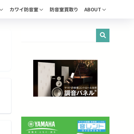
カワイ防音室
防音室買取り
ABOUT
リーズについて
「ナサール」| ユニットタイプ防音室
MIKI MUSIC DESIGN+
」 | ユニットタイプ防音室
「サイエンス ナサール (業務用)」 | 医療・研究・産業用 不燃仕
展示施設
AFE」| 自由設計防音室
よくあるお問合せ
お問合わせ
ージ】
（業務用）」医療・研究・産業用 不燃仕様モデル
・鉄製・スライド）
せ