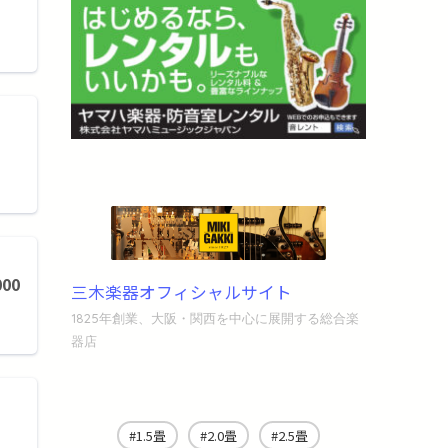
00
三木楽器オフィシャルサイト
1825年創業、大阪・関西を中心に展開する総合楽
器店
1.5畳
2.0畳
2.5畳