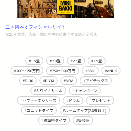
三木楽器オフィシャルサイト
1825年創業、大阪・関西を中心に展開する総合楽器店
1.5畳
2.0畳
2.5畳
3.5畳
200～250万円
250～300万円
AMC
ANUK
D-30
DIY.M
MRA
アビテックス
カワイナサール
キャンペーン
セフィーネシリーズ
ドラム
プレゼント
ユニットタイプ
ルームタイプ(2.0畳以上)
標準壁タイプ
管楽器