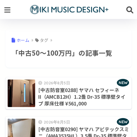
ホーム
タグ
「中古50～100万円」の記事一覧
NEW
2026年8月5日
[中古防音室0288] ヤマハ セフィーネ
II（AMCB12H）1.2畳 Dr-35 標準壁タイ
プ 厚床仕様 ¥561,000
NEW
2026年8月5日
[中古防音室0290] ヤマハ アビテックスミ
ニ（AMA3535HL）3.5畳 Dr-35 標準壁タ