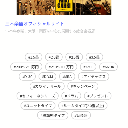
三木楽器オフィシャルサイト
1825年創業、大阪・関西を中心に展開する総合楽器店
1.5畳
2.0畳
2.5畳
3.5畳
200～250万円
250～300万円
AMC
ANUK
D-30
DIY.M
MRA
アビテックス
カワイナサール
キャンペーン
セフィーネシリーズ
ドラム
プレゼント
ユニットタイプ
ルームタイプ(2.0畳以上)
標準壁タイプ
管楽器