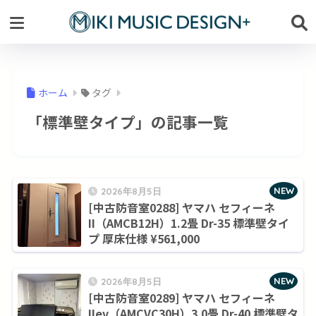
ホーム
タグ
「標準壁タイプ」の記事一覧
NEW
2026年8月5日
[中古防音室0288] ヤマハ セフィーネ
II（AMCB12H）1.2畳 Dr-35 標準壁タイ
プ 厚床仕様 ¥561,000
NEW
2026年8月5日
[中古防音室0289] ヤマハ セフィーネ
IIev（AMCVC30H）3.0畳 Dr-40 標準壁タ