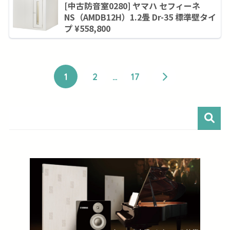
[中古防音室0280] ヤマハ セフィーネ
NS（AMDB12H）1.2畳 Dr-35 標準壁タイ
プ ¥558,800
1
2
…
17