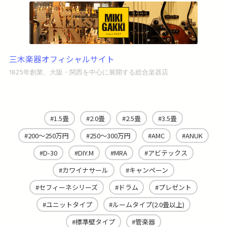
三木楽器オフィシャルサイト
1825年創業、大阪・関西を中心に展開する総合楽器店
1.5畳
2.0畳
2.5畳
3.5畳
200～250万円
250～300万円
AMC
ANUK
D-30
DIY.M
MRA
アビテックス
カワイナサール
キャンペーン
セフィーネシリーズ
ドラム
プレゼント
ユニットタイプ
ルームタイプ(2.0畳以上)
標準壁タイプ
管楽器