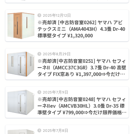
だけ限界価格！春の特別セール¥781,000
2025年12月12日
※売却済 [中古防音室0262] ヤマハ アビ
テックスミニ（AMA4043H）4.3畳 Dr-40
標準壁タイプ ¥1,320,000
2025年8月29日
※売却済[中古防音室0251] ヤマハ セフィ
ーネII（AMCC37C3GR）3.7畳 Dr-40 高壁
タイプ FIX窓あり ¥1,397,000⇒今だけ限
界価格！春の特別セール¥1,061,500
2025年7月9日
※売却済[中古防音室0248] ヤマハ セフィ
ーネIIev（AMCVB30HL）3.0畳 Dr-35 標
準壁タイプ ¥799,000⇒今だけ限界価格！
春の特別セール¥501,600
2025年7月8日