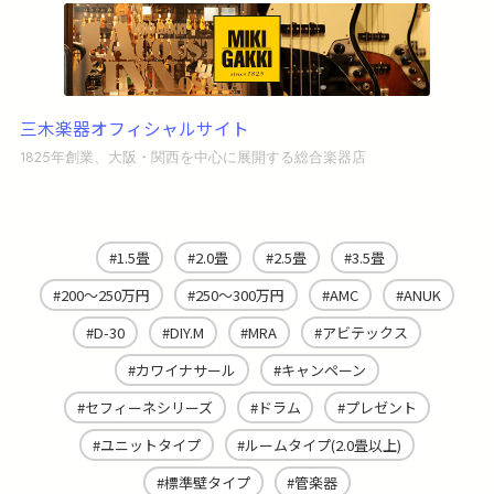
三木楽器オフィシャルサイト
1825年創業、大阪・関西を中心に展開する総合楽器店
1.5畳
2.0畳
2.5畳
3.5畳
200～250万円
250～300万円
AMC
ANUK
D-30
DIY.M
MRA
アビテックス
カワイナサール
キャンペーン
セフィーネシリーズ
ドラム
プレゼント
ユニットタイプ
ルームタイプ(2.0畳以上)
標準壁タイプ
管楽器