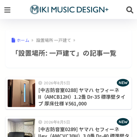
ホーム
設置場所 一戸建て
「設置場所:
一戸建て
」の記事一覧
NEW
2026年8月5日
[中古防音室0288] ヤマハ セフィーネ
II（AMCB12H）1.2畳 Dr-35 標準壁タイ
プ 厚床仕様 ¥561,000
NEW
2026年8月5日
[中古防音室0289] ヤマハ セフィーネ
IIev（AMCVC30H）3.0畳 Dr-40 標準壁タ