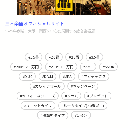
三木楽器オフィシャルサイト
1825年創業、大阪・関西を中心に展開する総合楽器店
1.5畳
2.0畳
2.5畳
3.5畳
200～250万円
250～300万円
AMC
ANUK
D-30
DIY.M
MRA
アビテックス
カワイナサール
キャンペーン
セフィーネシリーズ
ドラム
プレゼント
ユニットタイプ
ルームタイプ(2.0畳以上)
標準壁タイプ
管楽器