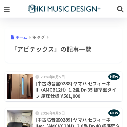
ホーム
タグ
「アビテックス」の記事一覧
NEW
2026年8月5日
[中古防音室0288] ヤマハ セフィーネ
II（AMCB12H）1.2畳 Dr-35 標準壁タイ
プ 厚床仕様 ¥561,000
NEW
2026年8月5日
[中古防音室0289] ヤマハ セフィーネ
IIev（AMCVC30H）3.0畳 Dr-40 標準壁タ