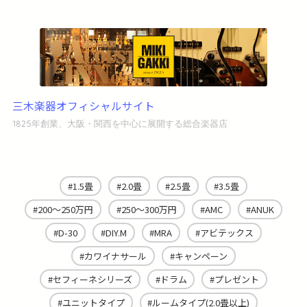
三木楽器オフィシャルサイト
1825年創業、大阪・関西を中心に展開する総合楽器店
1.5畳
2.0畳
2.5畳
3.5畳
200～250万円
250～300万円
AMC
ANUK
D-30
DIY.M
MRA
アビテックス
カワイナサール
キャンペーン
セフィーネシリーズ
ドラム
プレゼント
ユニットタイプ
ルームタイプ(2.0畳以上)