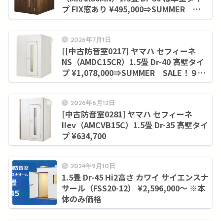
プ FIX窓あり ¥495,000⇒SUMMER
SALE！９月末まで¥425,700
2026年7月1日
[[中古防音室0217] ヤマハ セフィーネ
NS（AMDC15CR）1.5畳 Dr-40 高壁タイ
プ ¥1,078,000⇒SUMMER SALE！９月
末まで¥997,700
2026年6月12日
[中古防音室0281] ヤマハ セフィーネ
IIev（AMCVB15C）1.5畳 Dr-35 高壁タイ
プ ¥634,700
2024年9月10日
1.5畳 Dr-45 Hi2高さ カワイ サイエンスナ
サール（FSS20-12） ¥2,596,000～ ※本
体のみ価格