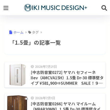
ホーム
タグ
「1.5畳」の記事一覧
2026年7月21日
[中古防音室0272] ヤマハ セフィーネ
IIev（AMCVA15H）1.5畳 Dr-30 標準壁タ
イプ ¥581,900⇒SUMMER SALE！９月
末まで¥506,000
2026年7月1日
[中古防音室0266] ヤマハ マイルーム
（MRAR30MN）1.5畳 Dr-30 標準壁タイ