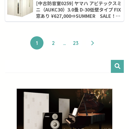
[中古防音室0259] ヤマハ アビテックスミ
ニ（AUKC30）3.0畳 D-30低壁タイプ FIX
窓あり ¥627,000⇒SUMMER SALE！９
月末まで¥563,200
1
2
…
23