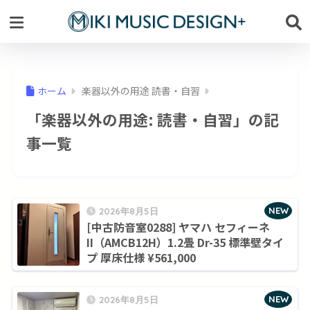
ホーム
楽器以外の用途 読書・自習
「楽器以外の用途:
読書・自習
」の記
事一覧
NEW
2026年8月5日
[中古防音室0288] ヤマハ セフィーネ
II（AMCB12H）1.2畳 Dr-35 標準壁タイ
プ 厚床仕様 ¥561,000
NEW
2026年8月5日