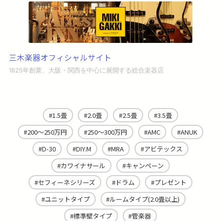
三木楽器オフィシャルサイト
1825年創業、大阪・関西を中心に展開する総合楽器店
1.5畳
2.0畳
2.5畳
3.5畳
200～250万円
250～300万円
AMC
ANUK
D-30
DIY.M
MRA
アビテックス
カワイナサール
キャンペーン
セフィーネシリーズ
ドラム
プレゼント
ユニットタイプ
ルームタイプ(2.0畳以上)
標準壁タイプ
管楽器