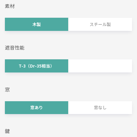
素材
木製
スチール製
遮音性能
T-3（Dr-35相当）
窓
窓あり
窓なし
鍵