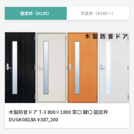
固定枠（D135）
可変枠（D165～）
木製防音ドア T-3 800×1800 窓〇 鍵〇 固定枠
DUGK0818A ¥387,200