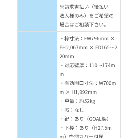
※請求書払い（後払い
法人様のみ）をご希望の
場合はご相談下さい。
・枠寸法：FW796mm ×
FH2,067mm × FD165～2
20mm
・対応壁厚：110～174m
m
・有効開口寸法：W700m
m × H1,992mm
・重量：約52kg
・窓：なし
・鍵：あり（GOAL製）
・下枠：あり（H27.5m
m）沓摺カバー付属