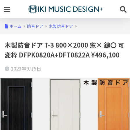
ホーム
防音ドア
木製防音ドア
木製防音ドア T-3 800×2000 窓× 鍵〇 可
変枠 DFPK0820A+DFT0822A ¥496,100
2023年9月5日