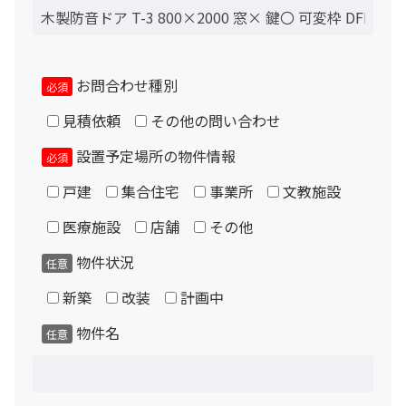
お問合わせ種別
必須
見積依頼
その他の問い合わせ
設置予定場所の物件情報
必須
戸建
集合住宅
事業所
文教施設
医療施設
店舗
その他
物件状況
任意
新築
改装
計画中
物件名
任意