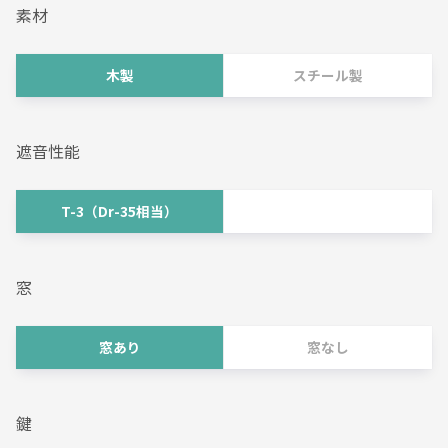
素材
木製
スチール製
遮音性能
T-3（Dr-35相当）
窓
窓あり
窓なし
鍵