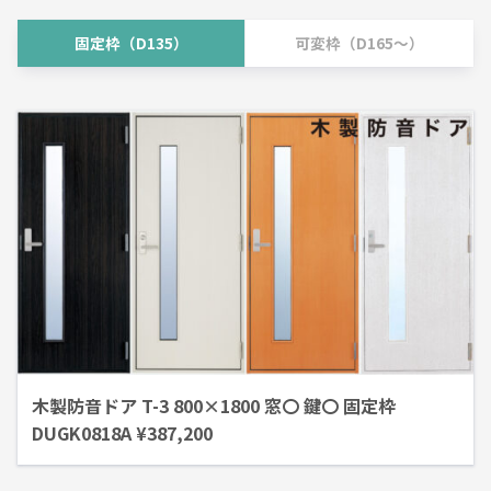
固定枠（D135）
可変枠（D165～）
木製防音ドア T-3 800×1800 窓〇 鍵〇 固定枠
DUGK0818A ¥387,200